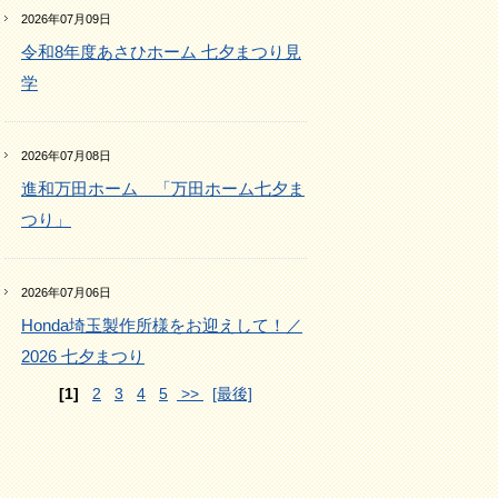
2026年07月09日
令和8年度あさひホーム 七夕まつり見
学
2026年07月08日
進和万田ホーム 「万田ホーム七夕ま
つり」
2026年07月06日
Honda埼玉製作所様をお迎えして！／
2026 七夕まつり
[1]
2
3
4
5
>>
[最後]