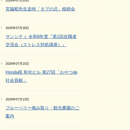
2026年07月20日
宮脇昭先生追悼「タブの忌」植樹会
2026年07月18日
サンシティ 令和8年度『第1回在職者
交流会（ストレス対処講座）』
2026年07月15日
Honda様 和光ビル 第27回「おやつde
社会貢献」
2026年07月13日
ブルーベリー摘み取り・観光農園のご
案内