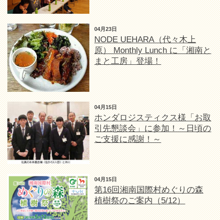
04月23日
NODE UEHARA（代々木上
原） Monthly Lunch に「湘南と
まと工房」登場！
04月15日
ホンダロジスティクス様「お取
引先懇談会」に参加！～日頃の
ご支援に感謝！～
04月15日
第16回湘南国際村めぐりの森
植樹祭のご案内（5/12）