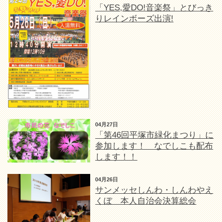
「YES,愛DO!音楽祭」とびっき
りレインボーズ出演!
04月27日
「第46回平塚市緑化まつり」に
参加します！ なでしこも配布
します！！
04月26日
サンメッセしんわ・しんわやえ
くぼ 本人自治会決算総会