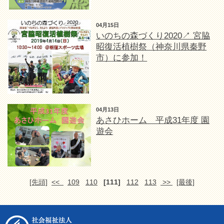
04月15日
いのちの森づくり2020↗ 宮脇
昭復活植樹祭（神奈川県秦野
市）に参加！
04月13日
あさひホーム 平成31年度 園
遊会
[先頭]
<<
109
110
[111]
112
113
>>
[最後]