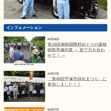
インフォメーション
05月09日
第16回湘南国際村めぐりの森植
樹祭準備作業 ～ 皆で力を合わ
せて！ ～
04月27日
「第46回平塚市緑化まつり」に
参加しました！！
04月27日