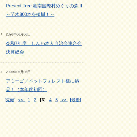
Present Tree 湘南国際村めぐりの森Ⅱ
～苗木800本を植樹！～
2026年06月06日
令和7年度 しんわ本人自治会連合会
決算総会
2026年06月05日
アミーゴ／ペットフォレスト様に納
品！（本年度初回）
[先頭]
<<
1
2
[3]
4
5
>>
[最後]