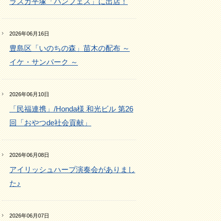
ラスカ平塚「パンフェス」に出店！
2026年06月16日
豊島区「いのちの森」苗木の配布 ～
イケ・サンパーク ～
2026年06月10日
「民福連携」/Honda様 和光ビル 第26
回「おやつde社会貢献」
2026年06月08日
アイリッシュハープ演奏会がありまし
た♪
2026年06月07日