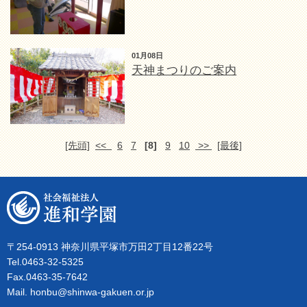
01月08日
天神まつりのご案内
[先頭]
<<
6
7
[8]
9
10
>>
[最後]
〒254-0913 神奈川県平塚市万田2丁目12番22号
Tel.0463-32-5325
Fax.0463-35-7642
Mail. honbu@shinwa-gakuen.or.jp