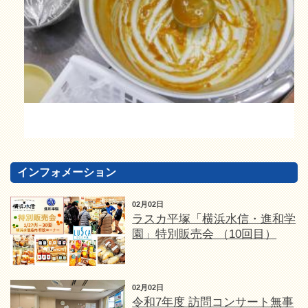
インフォメーション
02月02日
ラスカ平塚「横浜水信・進和学
園」特別販売会 （10回目）
02月02日
令和7年度 訪問コンサート無事