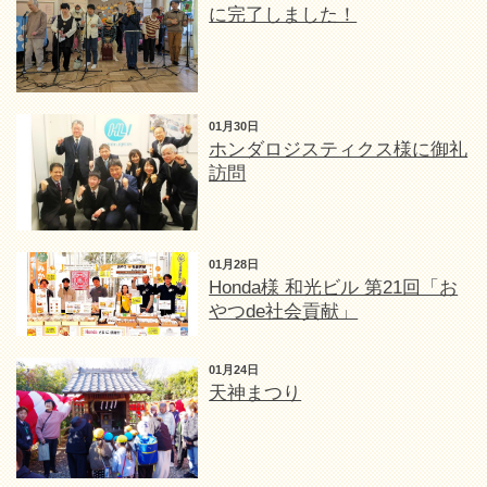
に完了しました！
01月30日
ホンダロジスティクス様に御礼
訪問
01月28日
Honda様 和光ビル 第21回「お
やつde社会貢献」
01月24日
天神まつり