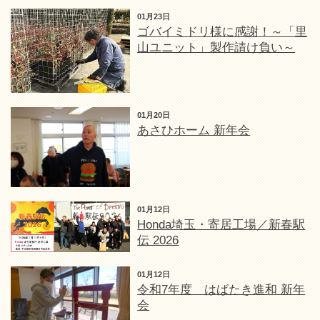
01月23日
ゴバイミドリ様に感謝！～「里
山ユニット」製作請け負い～
01月20日
あさひホーム 新年会
01月12日
Honda埼玉・寄居工場／新春駅
伝 2026
01月12日
令和7年度 はばたき進和 新年
会