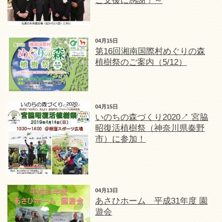
ご支援に感謝！～
04月15日
第16回湘南国際村めぐりの森
植樹祭のご案内（5/12）
04月15日
いのちの森づくり2020↗ 宮脇
昭復活植樹祭（神奈川県秦野
市）に参加！
04月13日
あさひホーム 平成31年度 園
遊会