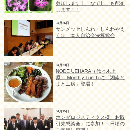
参加します！ なでしこも配布
します！！
04月26日
サンメッセしんわ・しんわやえ
くぼ 本人自治会決算総会
04月23日
NODE UEHARA（代々木上
原） Monthly Lunch に「湘南と
まと工房」登場！
04月15日
ホンダロジスティクス様「お取
引先懇談会」に参加！～日頃の