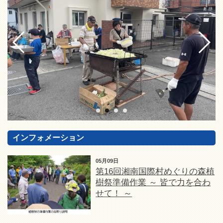
インフォメーション
05月09日
第16回湘南国際村めぐりの森植
樹祭準備作業 ～ 皆で力を合わ
せて！ ～