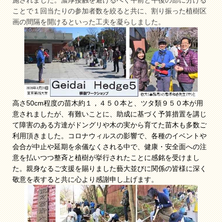
施されました。濃厚接触を避けるべく午前と午後の部に分ける
ことで１回当たりの参加者数を絞ると共に、割り振った植樹区
画の間隔を開けるといった工夫を凝らしました。
高さ50cm程度の苗木約１，４５０本と、ツタ類９５０本が用
意されましたが、有難いことに、助成に基づく予算措置を講じ
て障害のある方達がドングリや木の実から育てた苗木も多数ご
利用頂きました。コロナウィルスの影響で、各種のイベントや
会合が中止や延期を余儀なくされる中で、健康・安全面への注
意を払いつつ整斉と植樹が挙行されたことに感銘を受けまし
た。親身なるご支援を賜りました藝大並びに関係の皆様に深く
敬意を表すると共に心より感謝申し上げます。