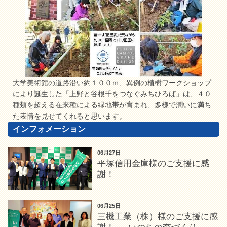
大学美術館の道路沿い約１００ｍ、異例の植樹ワークショップ
により誕生した「上野と谷根千をつなぐみちひろば」は、４０
種類を超える在来種による緑地帯が育まれ、多様で潤いに満ち
た表情を見せてくれると思います。
インフォメーション
06月27日
平塚信用金庫様のご支援に感
謝！
06月25日
三機工業（株）様のご支援に感