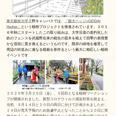
東京藝術大学
上野キャンパスでは、
「藝大ヘッジ=GEIDAI
Hedge」
という植樹プロジェクトを推進されています。２０１
６年秋にスタートしたこの取り組みは、大学沿道の老朽化した
鉄のフェンスを武蔵野在来の植生の苗木を植えて四季の表情豊
かな混垣に置き換えるというものです。既存の緑地を修景して
周辺の街並みに連なる植栽を形作るという藝大に相応しい植樹
イベントです
２０２０年３月２０日（金）、５回目となる植樹ワークショッ
プが開催されました。新型コロナウィルス感染対策を踏まえ、
当初、３月１４日と２０日の両日に分けて計画されましたが、
１４日が荒天予報のため急遽中止となったことから２０日に実