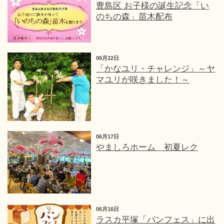
豊島区 お子様の誕生記念「い
のちの森」苗木配布
06月22日
「かなユリ・チャレンジ」～ヤ
マユリが咲きました！～
06月17日
やましろホーム 初夏レク
06月16日
ラスカ平塚「パンフェス」に出