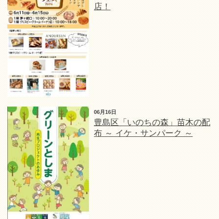
店！
06月16日
豊島区「いのちの森」苗木の配
布 ～ イケ・サンパーク ～