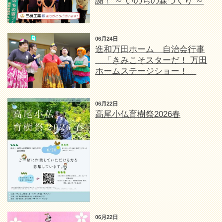
謝！ ～ いのちの森づくり ～
06月24日
進和万田ホーム 自治会行事
「きみこそスターだ！ 万田
ホームステージショー！」
06月22日
高尾小仏育樹祭2026春
06月22日