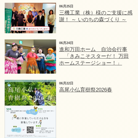
06月25日
三機工業（株）様のご支援に感
謝！ ～ いのちの森づくり ～
06月24日
進和万田ホーム 自治会行事
「きみこそスターだ！ 万田
ホームステージショー！」
06月22日
高尾小仏育樹祭2026春