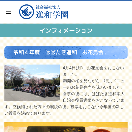
インフォメーション
令和４年度 はばたき進和 お花見会
4月4日(月) お花見会をおこない
ました。
満開の桜を見ながら、特別メニュ
ーのお花見弁当を味わいました。
食事の後には、はばたき進和本人
自治会役員選挙をおこなっていま
す。立候補された方々の演説の後、投票をおこない今年度の新し
い役員を決めております。