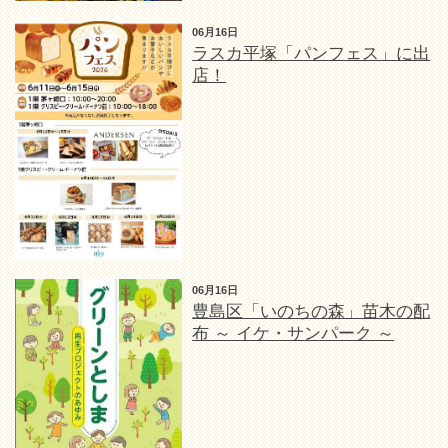
06月16日
ラスカ平塚「パンフェス」に出
店！
06月16日
豊島区「いのちの森」苗木の配
布 ～ イケ・サンパーク ～