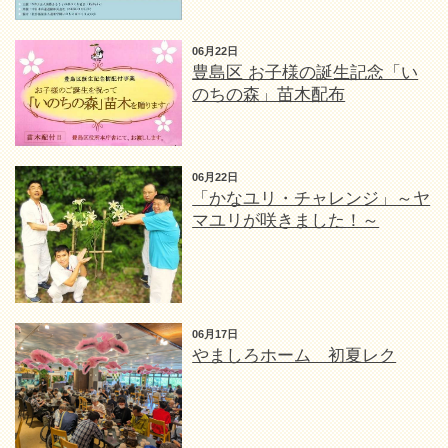
06月22日
豊島区 お子様の誕生記念「い
のちの森」苗木配布
06月22日
「かなユリ・チャレンジ」～ヤ
マユリが咲きました！～
06月17日
やましろホーム 初夏レク