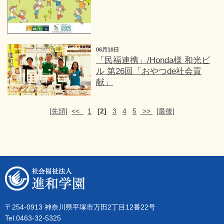
06月10日
「民福連携」/Honda様 和光ビ
ル 第26回「おやつde社会貢
献」
[先頭]
<<
1
[2]
3
4
5
>>
[最後]
〒254-0913 神奈川県平塚市万田2丁目12番22号
Tel.0463-32-5325