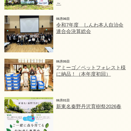
～
06月06日
令和7年度 しんわ本人自治会
連合会決算総会
06月05日
アミーゴ／ペットフォレスト様
に納品！（本年度初回）
06月01日
新東名秦野丹沢育樹祭2026春