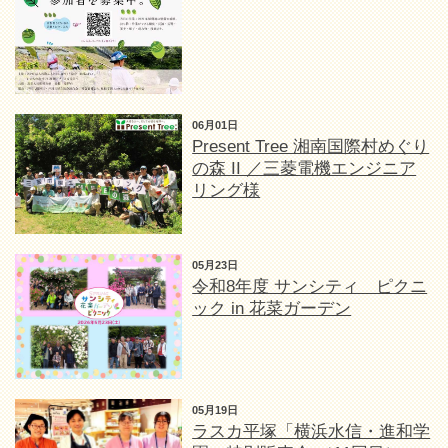
06月01日
Present Tree 湘南国際村めぐり
の森 II ／三菱電機エンジニア
リング様
05月23日
令和8年度 サンシティ ピクニ
ック in 花菜ガーデン
05月19日
ラスカ平塚「横浜水信・進和学