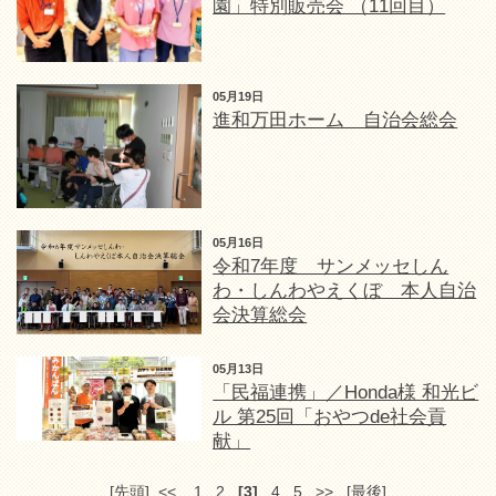
園」特別販売会 （11回目）
05月19日
進和万田ホーム 自治会総会
05月16日
令和7年度 サンメッセしん
わ・しんわやえくぼ 本人自治
会決算総会
05月13日
「民福連携」／Honda様 和光ビ
ル 第25回「おやつde社会貢
献」
[先頭]
<<
1
2
[3]
4
5
>>
[最後]