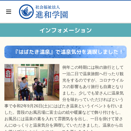
インフォメーション
『はばたき温泉』で温泉気分を満喫しました！
例年この時期には秋の旅行として
一泊二日で温泉旅館へ行ったり観
光をするのですが、コロナウイル
スの影響もあり旅行も自粛となり
ました。少しでも皆さんに温泉気
分を味わっていただければという
事で令和2年9月26日(土)にはばたき温泉というイベントを行いま
した。普段のお風呂場に富士山の絵や暖簾などで飾り付けをし、
お風呂には温泉の素を入れて雰囲気をを出し、一日を掛けて皆さ
んにゆっくりと温泉気分を満喫していただきました。温泉から出