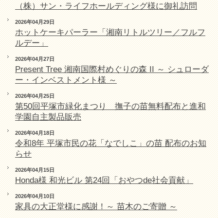
（株）サン・ライフホールディング様に御礼訪問
2026年04月29日
ホットケーキパーラー「湘南リトルツリー／フルフ
ルデー」
2026年04月27日
Present Tree 湘南国際村めぐりの森 II ～ シュローダ
ー・インベストメント様 ～
2026年04月25日
第50回平塚市緑化まつり 撫子の苗無料配布と進和
学園自主製品販売
2026年04月18日
令和8年 平塚市民の花「なでしこ」の苗 配布のお知
らせ
2026年04月15日
Honda様 和光ビル 第24回「おやつde社会貢献」
2026年04月10日
家具の大正堂様に感謝！～ 苗木のご寄贈 ～