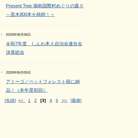
Present Tree 湘南国際村めぐりの森Ⅱ
～苗木800本を植樹！～
2026年06月06日
令和7年度 しんわ本人自治会連合会
決算総会
2026年06月05日
アミーゴ／ペットフォレスト様に納
品！（本年度初回）
[先頭]
<<
1
2
[3]
4
5
>>
[最後]