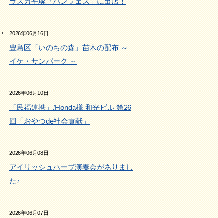
ラスカ平塚「パンフェス」に出店！
2026年06月16日
豊島区「いのちの森」苗木の配布 ～
イケ・サンパーク ～
2026年06月10日
「民福連携」/Honda様 和光ビル 第26
回「おやつde社会貢献」
2026年06月08日
アイリッシュハープ演奏会がありまし
た♪
2026年06月07日