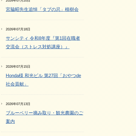
2026年07月20日
宮脇昭先生追悼「タブの忌」植樹会
2026年07月18日
サンシティ 令和8年度『第1回在職者
交流会（ストレス対処講座）』
2026年07月15日
Honda様 和光ビル 第27回「おやつde
社会貢献」
2026年07月13日
ブルーベリー摘み取り・観光農園のご
案内