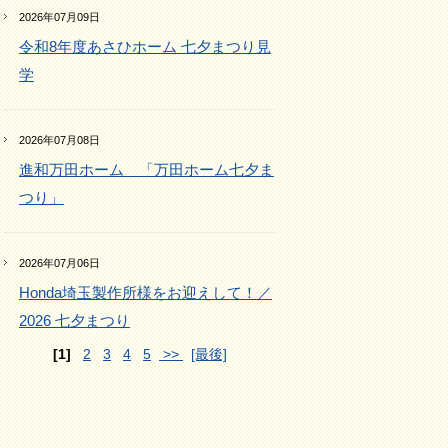
2026年07月09日
令和8年度あさひホーム 七夕まつり見
学
2026年07月08日
進和万田ホーム 「万田ホーム七夕ま
つり」
2026年07月06日
Honda埼玉製作所様をお迎えして！／
2026 七夕まつり
[1]
2
3
4
5
>>
[最後]