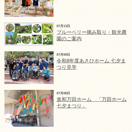
07月13日
ブルーベリー摘み取り・観光農
園のご案内
07月09日
令和8年度あさひホーム 七夕ま
つり見学
07月08日
進和万田ホーム 「万田ホーム
七夕まつり」