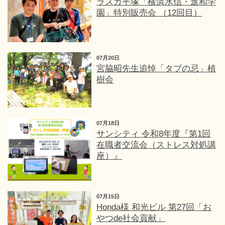
ラスカ平塚「横浜水信・進和学
園」特別販売会 （12回目）
07月20日
宮脇昭先生追悼「タブの忌」植
樹会
07月18日
サンシティ 令和8年度『第1回
在職者交流会（ストレス対処講
座）』
07月15日
Honda様 和光ビル 第27回「お
やつde社会貢献」