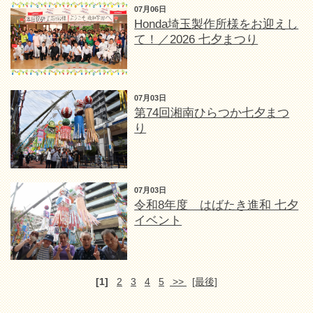
07月06日
Honda埼玉製作所様をお迎えし
て！／2026 七夕まつり
07月03日
第74回湘南ひらつか七夕まつ
り
07月03日
令和8年度 はばたき進和 七夕
イベント
[1]
2
3
4
5
>>
[最後]