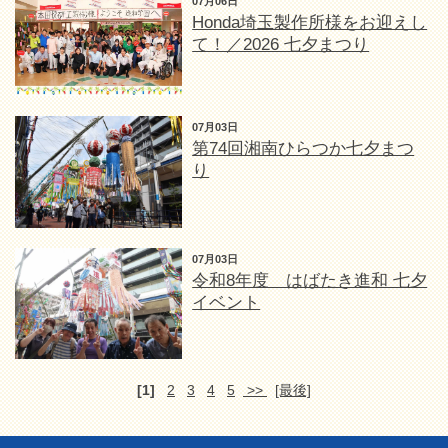
07月06日
Honda埼玉製作所様をお迎えし
て！／2026 七夕まつり
07月03日
第74回湘南ひらつか七夕まつ
り
07月03日
令和8年度 はばたき進和 七夕
イベント
[1]
2
3
4
5
>>
[最後]