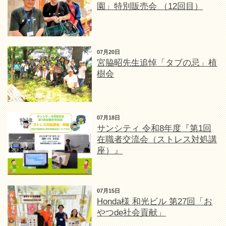
園」特別販売会 （12回目）
07月20日
宮脇昭先生追悼「タブの忌」植
樹会
07月18日
サンシティ 令和8年度『第1回
在職者交流会（ストレス対処講
座）』
07月15日
Honda様 和光ビル 第27回「お
やつde社会貢献」