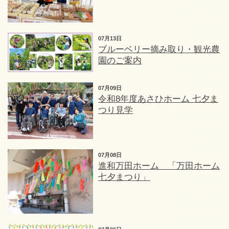
07月13日
ブルーベリー摘み取り・観光農
園のご案内
07月09日
令和8年度あさひホーム 七夕ま
つり見学
07月08日
進和万田ホーム 「万田ホーム
七夕まつり」