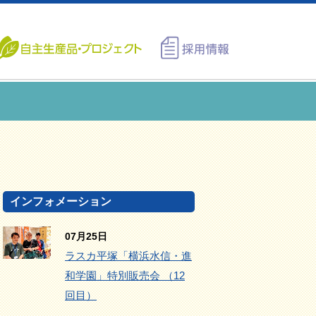
インフォメーション
07月25日
ラスカ平塚「横浜水信・進
和学園」特別販売会 （12
回目）