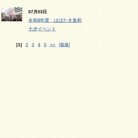
07月03日
令和8年度 はばたき進和
七夕イベント
[1]
2
3
4
5
>>
[最後]