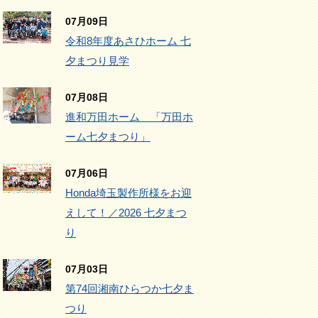
07月09日
令和8年度あさひホーム 七
夕まつり見学
07月08日
進和万田ホーム 「万田ホ
ーム七夕まつり」
07月06日
Honda埼玉製作所様をお迎
えして！／2026 七夕まつ
り
07月03日
第74回湘南ひらつか七夕ま
つり