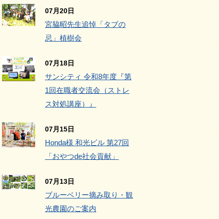
07月20日
宮脇昭先生追悼「タブの
忌」植樹会
07月18日
サンシティ 令和8年度『第
1回在職者交流会（ストレ
ス対処講座）』
07月15日
Honda様 和光ビル 第27回
「おやつde社会貢献」
07月13日
ブルーベリー摘み取り・観
光農園のご案内