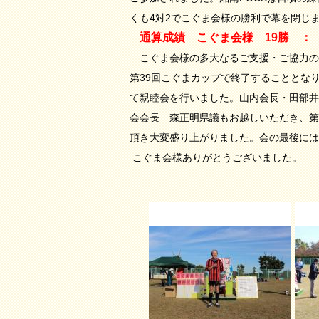
くも4対2でこぐま会様の勝利で幕を閉じ
通算成績 こぐま会様 19勝 ：
こぐま会様の多大なるご支援・ご協力の
第39回こぐまカップで終了することとな
て親睦会を行いました。山内会長・田部井
会会長 森正明県議もお越しいただき、第
頂き大変盛り上がりました。会の最後には
こぐま会様ありがとうございました。