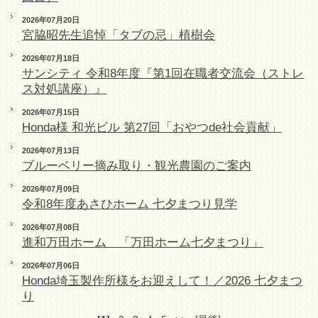
2026年07月20日
宮脇昭先生追悼「タブの忌」植樹会
2026年07月18日
サンシティ 令和8年度『第1回在職者交流会（ストレ
ス対処講座）』
2026年07月15日
Honda様 和光ビル 第27回「おやつde社会貢献」
2026年07月13日
ブルーベリー摘み取り・観光農園のご案内
2026年07月09日
令和8年度あさひホーム 七夕まつり見学
2026年07月08日
進和万田ホーム 「万田ホーム七夕まつり」
2026年07月06日
Honda埼玉製作所様をお迎えして！／2026 七夕まつ
り