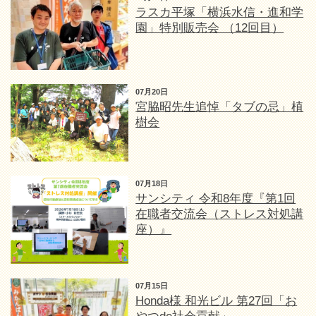
ラスカ平塚「横浜水信・進和学
園」特別販売会 （12回目）
07月20日
宮脇昭先生追悼「タブの忌」植
樹会
07月18日
サンシティ 令和8年度『第1回
在職者交流会（ストレス対処講
座）』
07月15日
Honda様 和光ビル 第27回「お