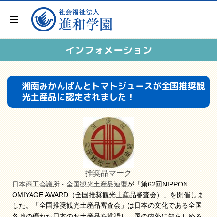
インフォメーション
湘南みかんぱんとトマトジュースが全国推奨観
光土産品に認定されました！
推奨品マーク
日本商工会議所
・
全国観光土産品連盟
が「第62回NIPPON
OMIYAGE AWARD（全国推奨観光土産品審査会）」を開催しま
した。「全国推奨観光土産品審査会」は日本の文化である全国
各地の優れた日本のお土産品を推奨し、国の内外に知らしめる