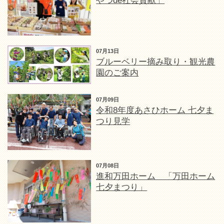
やつde社会貢献」
07月13日
ブルーベリー摘み取り・観光農
園のご案内
07月09日
令和8年度あさひホーム 七夕ま
つり見学
07月08日
進和万田ホーム 「万田ホーム
七夕まつり」