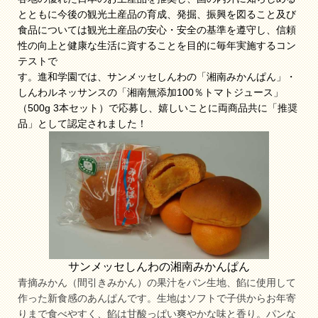
とともに今後の観光土産品の育成、発掘、振興を図ること及び
食品については観光土産品の安心・安全の基準を遵守し、信頼
性の向上と健康な生活に資することを目的に毎年実施するコン
テストで
す。進和学園では、サンメッセしんわの「湘南みかんぱん」・
しんわルネッサンスの「湘南無添加100％トマトジュース」
（500g 3本セット）で応募し、嬉しいことに両商品共に「推奨
品」として認定されました！
サンメッセしんわの湘南みかんぱん
青摘みかん（間引きみかん）の果汁をパン生地、餡に使用して
作った新食感のあんぱんです。生地はソフトで子供からお年寄
りまで食べやすく、餡は甘酸っぱい爽やかな味と香り。パンな