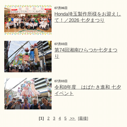
07月06日
Honda埼玉製作所様をお迎えし
て！／2026 七夕まつり
07月03日
第74回湘南ひらつか七夕まつ
り
07月03日
令和8年度 はばたき進和 七夕
イベント
[1]
2
3
4
5
>>
[最後]