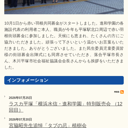
10月1日から赤い羽根共同募金がスタートしました。進和学園の各
施設代表の利用者ご本人、職員が今年も平塚駅北口周辺で赤い羽
根街頭募金に参加しました。天候にも恵まれ、たくさんの方にご
協力いただきました。頑張って下さいという温かいお言葉もいた
だきました。ありがとうございました。また民生委員児童委員皆
様の街頭募金出陣式にも同席させていただき、落合平塚市長さ
ん、木川平塚市社会福祉協議会会長さんからも挨拶をいただきま
した。
インフォメーション
2026年07月25日
ラスカ平塚「横浜水信・進和学園」特別販売会 （12
回目）
2026年07月20日
宮脇昭先生追悼「タブの忌」植樹会