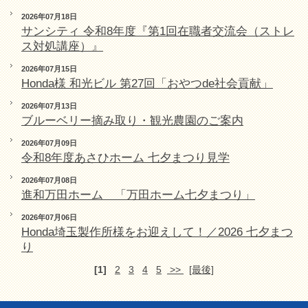
2026年07月18日
サンシティ 令和8年度『第1回在職者交流会（ストレ
ス対処講座）』
2026年07月15日
Honda様 和光ビル 第27回「おやつde社会貢献」
2026年07月13日
ブルーベリー摘み取り・観光農園のご案内
2026年07月09日
令和8年度あさひホーム 七夕まつり見学
2026年07月08日
進和万田ホーム 「万田ホーム七夕まつり」
2026年07月06日
Honda埼玉製作所様をお迎えして！／2026 七夕まつ
り
[1]
2
3
4
5
>>
[最後]