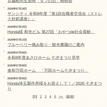
宮脇昭先生追悼「タブの忌」植樹会
2026年07月18日
サンシティ 令和8年度『第1回在職者交流会（ストレ
ス対処講座）』
2026年07月15日
Honda様 和光ビル 第27回「おやつde社会貢献」
2026年07月13日
ブルーベリー摘み取り・観光農園のご案内
2026年07月09日
令和8年度あさひホーム 七夕まつり見学
2026年07月08日
進和万田ホーム 「万田ホーム七夕まつり」
2026年07月06日
Honda埼玉製作所様をお迎えして！／2026 七夕まつ
り
[1]
2
3
4
5
>>
[最後]