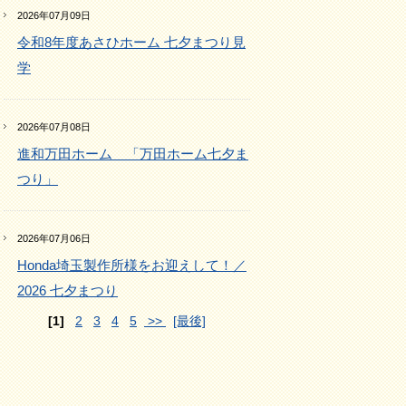
2026年07月09日
令和8年度あさひホーム 七夕まつり見
学
2026年07月08日
進和万田ホーム 「万田ホーム七夕ま
つり」
2026年07月06日
Honda埼玉製作所様をお迎えして！／
2026 七夕まつり
[1]
2
3
4
5
>>
[最後]