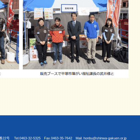
463-32-5325 Fax.0463-35-7642 Mail. honbu@shinwa-gakuen.or.jp