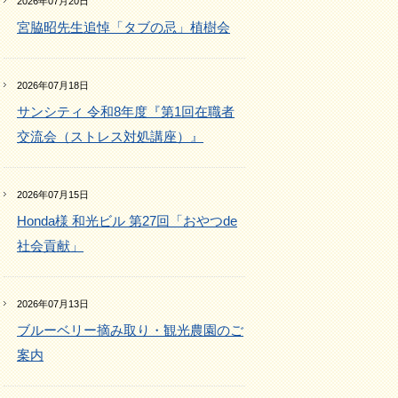
2026年07月20日
宮脇昭先生追悼「タブの忌」植樹会
2026年07月18日
サンシティ 令和8年度『第1回在職者
交流会（ストレス対処講座）』
2026年07月15日
Honda様 和光ビル 第27回「おやつde
社会貢献」
2026年07月13日
ブルーベリー摘み取り・観光農園のご
案内