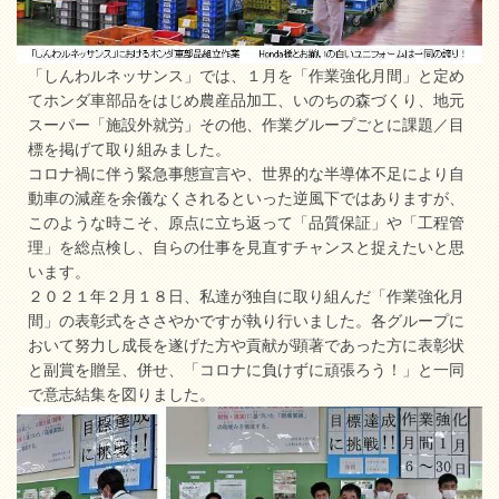
「しんわルネッサンス」では、１月を「作業強化月間」と定め
てホンダ車部品をはじめ農産品加工、いのちの森づくり、地元
スーパー「施設外就労」その他、作業グループごとに課題／目
標を掲げて取り組みました。
コロナ禍に伴う緊急事態宣言や、世界的な半導体不足により自
動車の減産を余儀なくされるといった逆風下ではありますが、
このような時こそ、原点に立ち返って「品質保証」や「工程管
理」を総点検し、自らの仕事を見直すチャンスと捉えたいと思
います。
２０２１年２月１８日、私達が独自に取り組んだ「作業強化月
間」の表彰式をささやかですが執り行いました。各グループに
おいて努力し成長を遂げた方や貢献が顕著であった方に表彰状
と副賞を贈呈、併せ、「コロナに負けずに頑張ろう！」と一同
で意志結集を図りました。