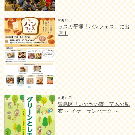
06月16日
ラスカ平塚「パンフェス」に出
店！
06月16日
豊島区「いのちの森」苗木の配
布 ～ イケ・サンパーク ～