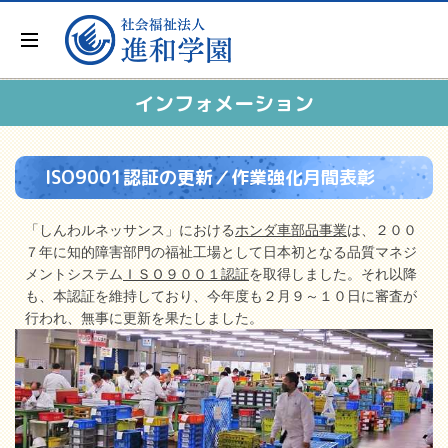
インフォメーション
ISO9001認証の更新／作業強化月間表彰
「しんわルネッサンス」における
ホンダ車部品事業
は、２００
７年に知的障害部門の福祉工場として日本初となる品質マネジ
メントシステム
ＩＳＯ９００１認証
を取得しました。それ以降
も、本認証を維持しており、今年度も２月９～１０日に審査が
行われ、無事に更新を果たしました。