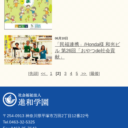
06月10日
「民福連携」/Honda様 和光ビ
ル 第26回「おやつde社会貢
献」
[先頭]
<<
1
[2]
3
4
5
>>
[最後]
〒254-0913 神奈川県平塚市万田2丁目12番22号
Tel.0463-32-5325