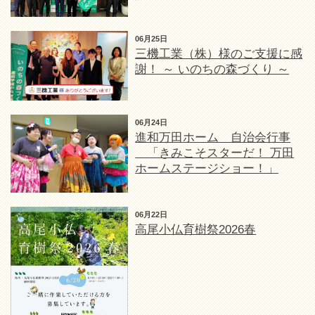
06月25日
三機工業（株）様のご支援に感
謝！ ～ いのちの森づくり ～
06月24日
進和万田ホーム 自治会行事
「きみこそスターだ！ 万田
ホームステージショー！」
06月22日
高尾小仏育樹祭2026春