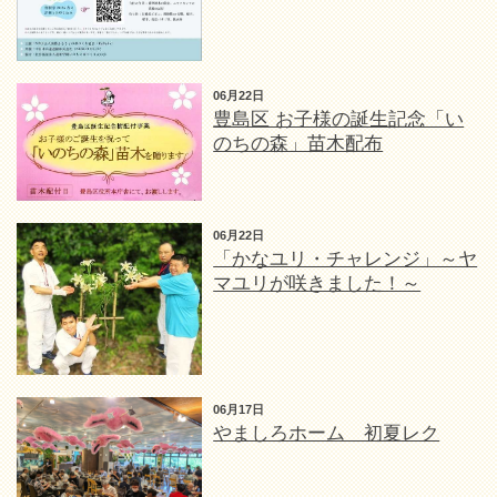
06月22日
豊島区 お子様の誕生記念「い
のちの森」苗木配布
06月22日
「かなユリ・チャレンジ」～ヤ
マユリが咲きました！～
06月17日
やましろホーム 初夏レク