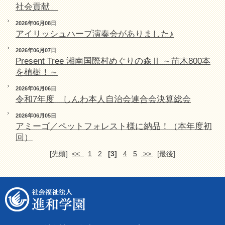
社会貢献」
2026年06月08日
アイリッシュハープ演奏会がありました♪
2026年06月07日
Present Tree 湘南国際村めぐりの森Ⅱ ～苗木800本
を植樹！～
2026年06月06日
令和7年度 しんわ本人自治会連合会決算総会
2026年06月05日
アミーゴ／ペットフォレスト様に納品！（本年度初
回）
[先頭]
<<
1
2
[3]
4
5
>>
[最後]