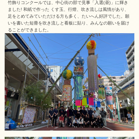
竹飾りコンクールでは、中心街の部で見事「入選(昼)」に輝き
ました! 和紙で作った くす玉、行燈、吹き流しは風情があり、
足をとめてみていただける方も多く、たいへん好評でした。願
いを書いた短冊を吹き流しと看板に貼り、みんなの願いを届け
ることができました。