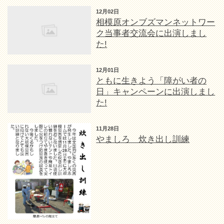
12月02日
相模原オンブズマンネットワー
ク当事者交流会に出演しまし
た!
12月01日
ともに生きよう「障がい者の
日」キャンペーンに出演しまし
た!
11月28日
やましろ 炊き出し訓練