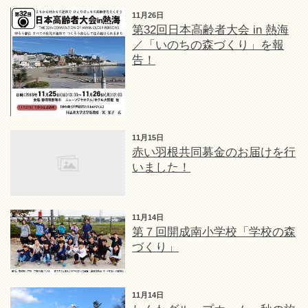
11月26日
第32回日本高齢者大会 in 熱海
／「いのちの森づくり」を報
告！
11月15日
赤い羽根共同募金のお届けを行
いました！
11月14日
第７回開成南小学校「学校の森
づくり」
11月14日