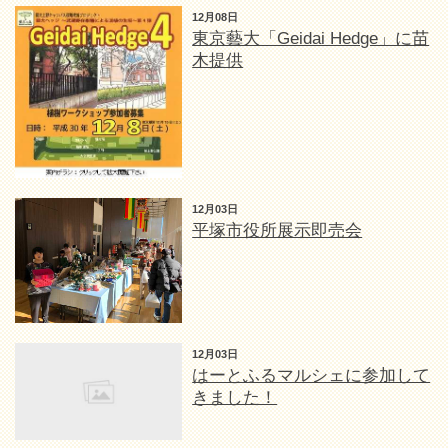
12月08日
東京藝大「Geidai Hedge」に苗
木提供
12月03日
平塚市役所展示即売会
12月03日
はーとふるマルシェに参加して
きました！