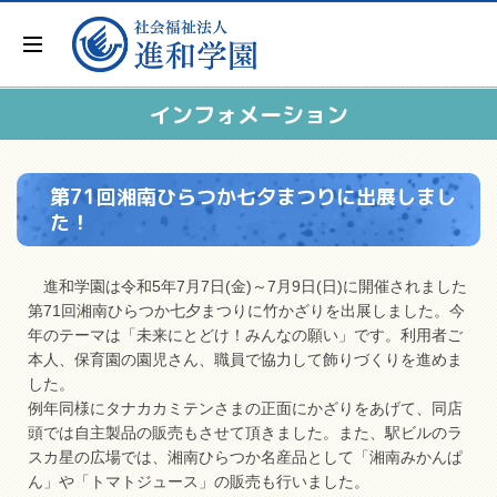
インフォメーション
第71回湘南ひらつか七夕まつりに出展しまし
た！
進和学園は令和5年7月7日(金)～7月9日(日)に開催されました
第71回湘南ひらつか七夕まつりに竹かざりを出展しました。今
年のテーマは「未来にとどけ！みんなの願い」です。利用者ご
本人、保育園の園児さん、職員で協力して飾りづくりを進めま
した。
例年同様にタナカカミテンさまの正面にかざりをあげて、同店
頭では自主製品の販売もさせて頂きました。また、駅ビルのラ
スカ星の広場では、湘南ひらつか名産品として「湘南みかんぱ
ん」や「トマトジュース」の販売も行いました。