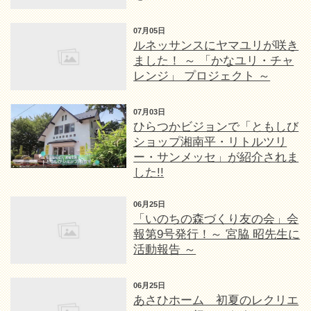
07月05日
ルネッサンスにヤマユリが咲き
ました！ ～ 「かなユリ・チャ
レンジ」 プロジェクト ～
07月03日
ひらつかビジョンで「ともしび
ショップ湘南平・リトルツリ
ー・サンメッセ」が紹介されま
した!!
06月25日
「いのちの森づくり友の会」会
報第9号発行！～ 宮脇 昭先生に
活動報告 ～
06月25日
あさひホーム 初夏のレクリエ