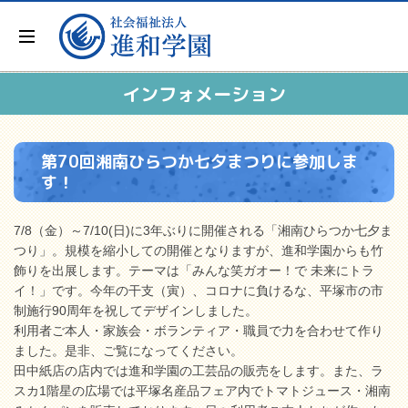
インフォメーション
第70回湘南ひらつか七夕まつりに参加しま
す！
7/8（金）～7/10(日)に3年ぶりに開催される「湘南ひらつか七夕ま
つり」。規模を縮小しての開催となりますが、進和学園からも竹
飾りを出展します。テーマは「みんな笑ガオー！で 未来にトラ
イ！」です。今年の干支（寅）、コロナに負けるな、平塚市の市
制施行90周年を祝してデザインしました。
利用者ご本人・家族会・ボランティア・職員で力を合わせて作り
ました。是非、ご覧になってください。
田中紙店の店内では進和学園の工芸品の販売をします。また、ラ
スカ1階星の広場では平塚名産品フェア内でトマトジュース・湘南