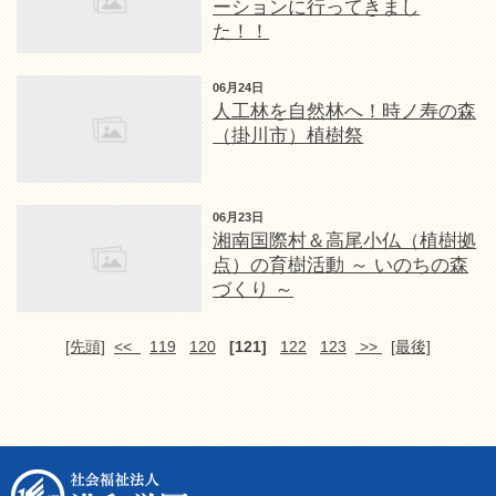
ーションに行ってきまし
た！！
06月24日
人工林を自然林へ！時ノ寿の森
（掛川市）植樹祭
06月23日
湘南国際村＆高尾小仏（植樹拠
点）の育樹活動 ～ いのちの森
づくり ～
[先頭]
<<
119
120
[121]
122
123
>>
[最後]