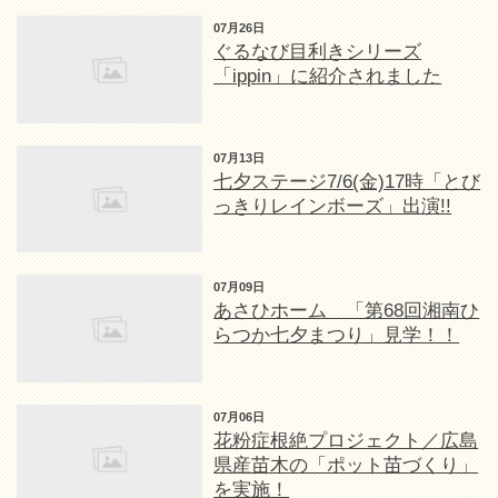
07月26日
ぐるなび目利きシリーズ
「ippin」に紹介されました
07月13日
七夕ステージ7/6(金)17時「とび
っきりレインボーズ」出演!!
07月09日
あさひホーム 「第68回湘南ひ
らつか七夕まつり」見学！！
07月06日
花粉症根絶プロジェクト／広島
県産苗木の「ポット苗づくり」
を実施！