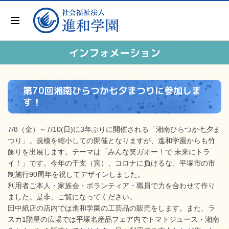
インフォメーション
第70回湘南ひらつか七夕まつりに参加しま
す！
7/8（金）～7/10(日)に3年ぶりに開催される「湘南ひらつか七夕ま
つり」。規模を縮小しての開催となりますが、進和学園からも竹
飾りを出展します。テーマは「みんな笑ガオー！で 未来にトラ
イ！」です。今年の干支（寅）、コロナに負けるな、平塚市の市
制施行90周年を祝してデザインしました。
利用者ご本人・家族会・ボランティア・職員で力を合わせて作り
ました。是非、ご覧になってください。
田中紙店の店内では進和学園の工芸品の販売をします。また、ラ
スカ1階星の広場では平塚名産品フェア内でトマトジュース・湘南