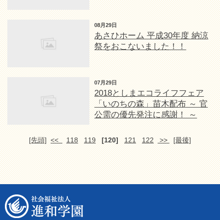
08月29日
あさひホーム 平成30年度 納涼
祭をおこないました！！
07月29日
2018としまエコライフフェア
「いのちの森」苗木配布 ～ 官
公需の優先発注に感謝！ ～
[先頭]
<<
118
119
[120]
121
122
>>
[最後]