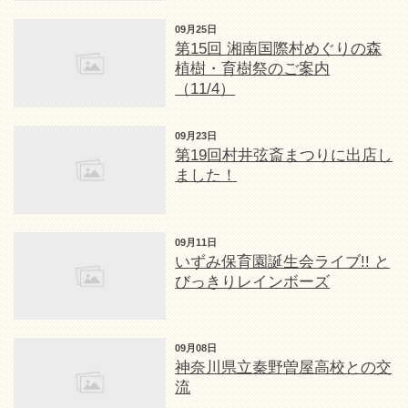
09月25日
第15回 湘南国際村めぐりの森
植樹・育樹祭のご案内
（11/4）
09月23日
第19回村井弦斎まつりに出店し
ました！
09月11日
いずみ保育園誕生会ライブ!! と
びっきりレインボーズ
09月08日
神奈川県立秦野曽屋高校との交
流