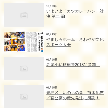
10月03日
いよいよ「カツカレーパン」対
決!第二弾!
09月29日
やましろホーム さわやか文化
スポーツ大会
09月25日
高尾小仏植樹祭2018に参加！
09月25日
豊島区「いのちの森」苗木配布
／官公需の優先発注に感謝！