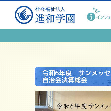
令和6年度 サンメッ
自治会決算総会