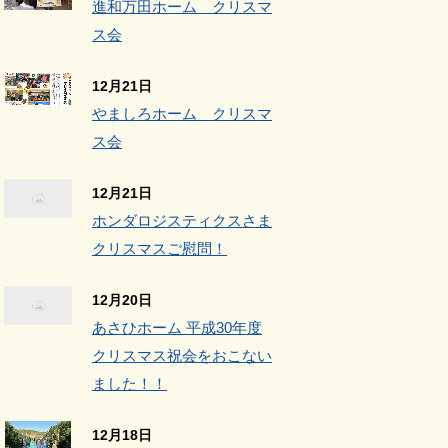
進和万田ホーム クリスマ
ス会
12月21日
やましろホーム クリスマ
ス会
12月21日
ホンダロジスティクスさま
クリスマスご慰問！
12月20日
あさひホーム 平成30年度
クリスマス祝会をおこない
ました！！
12月18日