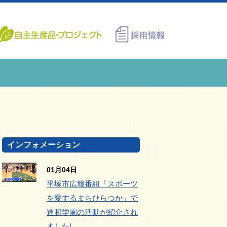
インフォメーション
01月04日
平塚市広報番組「スポーツ
を愛するまちひらつか」で
進和学園の活動が紹介され
ました!