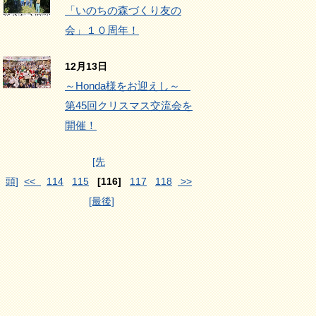
「いのちの森づくり友の
会」１０周年！
12月13日
～Honda様をお迎えし～
第45回クリスマス交流会を
開催！
[先
頭]
<<
114
115
[116]
117
118
>>
[最後]