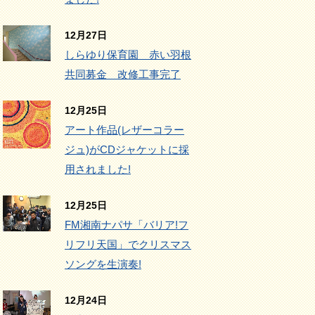
12月27日
しらゆり保育園 赤い羽根
共同募金 改修工事完了
12月25日
アート作品(レザーコラー
ジュ)がCDジャケットに採
用されました!
12月25日
FM湘南ナパサ「バリア!フ
リフリ天国」でクリスマス
ソングを生演奏!
12月24日