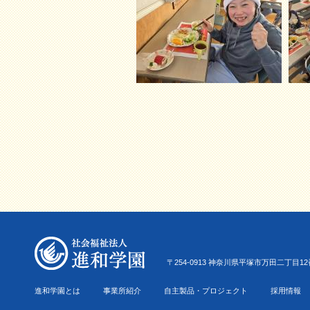
〒254-0913 神奈川県平塚市万田二丁目12番22号 Tel.0
進和学園とは
事業所紹介
自主製品・プロジェクト
採用情報