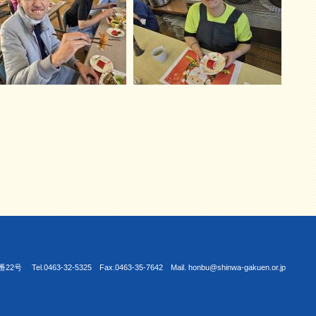
463-32-5325 Fax.0463-35-7642 Mail. honbu@shinwa-gakuen.or.jp