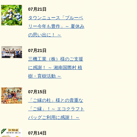
07月21日
タウンニュース「ブルーベ
リー今年も豊作」～ 夏休み
の思い出に！ ～
07月21日
三機工業（株）様のご支援
に感謝！ ～ 湘南国際村 植
樹・育樹活動 ～
07月15日
「ご縁の杜」様との貴重な
「ご縁」！～ エコクラフト
バッグご利用に感謝！ ～
07月14日