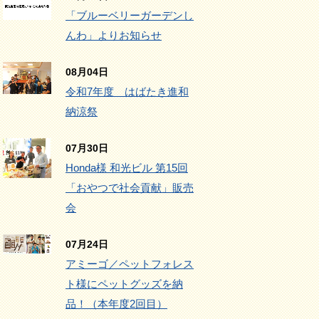
「ブルーベリーガーデンし
んわ」よりお知らせ
08月04日
令和7年度 はばたき進和
納涼祭
07月30日
Honda様 和光ビル 第15回
「おやつで社会貢献」販売
会
07月24日
アミーゴ／ペットフォレス
ト様にペットグッズを納
品！（本年度2回目）