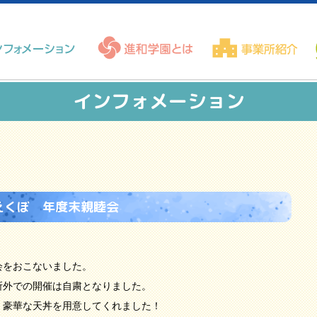
インフォメーション
えくぼ 年度末親睦会
会をおこないました。
所外での開催は自粛となりました。
、豪華な天丼を用意してくれました！