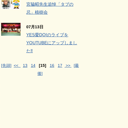
宮脇昭先生追悼「タブの
忌」植樹会
07月13日
YES愛DO!のライブを
YOUTUBEにアップしまし
た‼
[先頭]
<<
13
14
[15]
16
17
>>
[最
後]