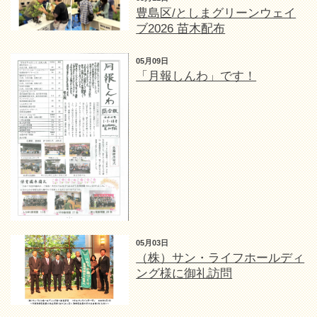
豊島区/としまグリーンウェイ
ブ2026 苗木配布
05月09日
「月報しんわ」です！
05月03日
（株）サン・ライフホールディ
ング様に御礼訪問