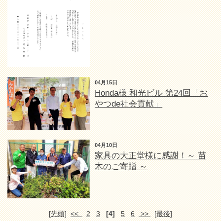
04月15日
Honda様 和光ビル 第24回「お
やつde社会貢献」
04月10日
家具の大正堂様に感謝！～ 苗
木のご寄贈 ～
[先頭]
<<
2
3
[4]
5
6
>>
[最後]