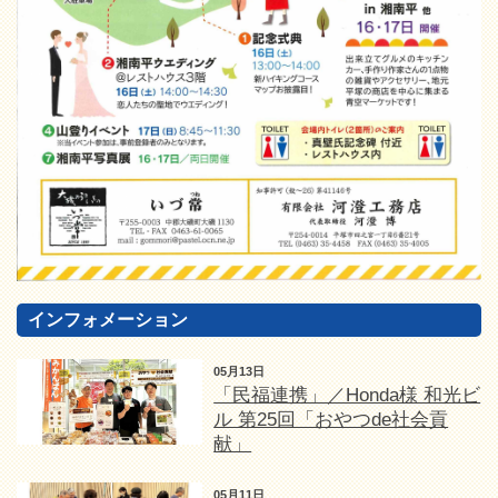
インフォメーション
05月13日
「民福連携」／Honda様 和光ビ
ル 第25回「おやつde社会貢
献」
05月11日