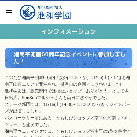
インフォメーション
湘南平開園60周年記念イベントに参加しまし
た！
このたび湘南平開園60周年記念イベントが、11/16(土)・17(日)湘
南平山頂エリアで開催され、盛沢山の企画でにぎわいました!
進和学園は、販売部門では福祉ショップ「ありがとう」として両
日出店。SunSunマルシェさんも両日にぎやかでした。
ステージ部門では、11/16(土)14:30～15:00とびっきりレインボー
ズが出演しました。
バスロータリー前にある「ともしびショップ湘南平の湘南リトル
ツリー」も盛況でした。
湘南平ウェディングでは、ともしびショップ湘南平の2階を控室と