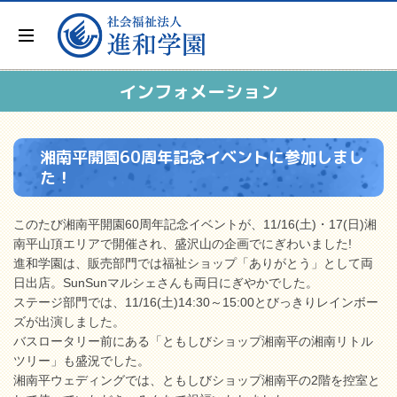
インフォメーション
湘南平開園60周年記念イベントに参加しまし
た！
このたび湘南平開園60周年記念イベントが、11/16(土)・17(日)湘
南平山頂エリアで開催され、盛沢山の企画でにぎわいました!
進和学園は、販売部門では福祉ショップ「ありがとう」として両
日出店。SunSunマルシェさんも両日にぎやかでした。
ステージ部門では、11/16(土)14:30～15:00とびっきりレインボー
ズが出演しました。
バスロータリー前にある「ともしびショップ湘南平の湘南リトル
ツリー」も盛況でした。
湘南平ウェディングでは、ともしびショップ湘南平の2階を控室と