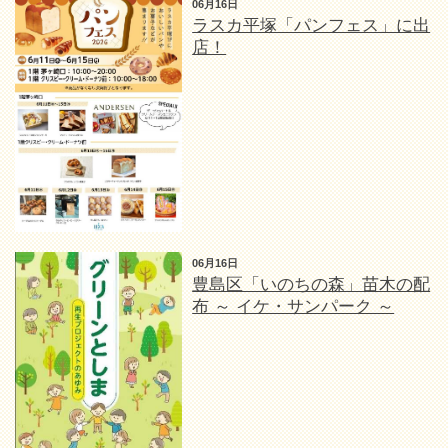
06月16日
ラスカ平塚「パンフェス」に出
店！
06月16日
豊島区「いのちの森」苗木の配
布 ～ イケ・サンパーク ～