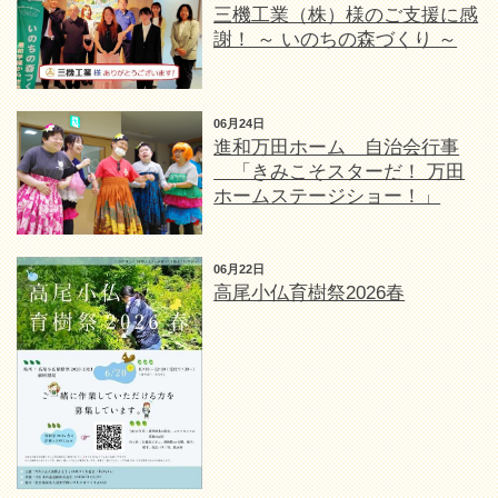
三機工業（株）様のご支援に感
謝！ ～ いのちの森づくり ～
06月24日
進和万田ホーム 自治会行事
「きみこそスターだ！ 万田
ホームステージショー！」
06月22日
高尾小仏育樹祭2026春