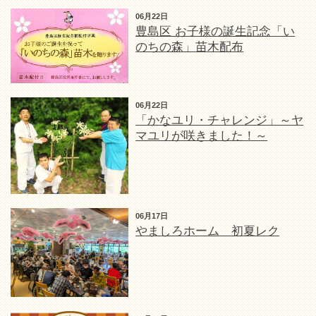
06月22日
豊島区 お子様の誕生記念「い
のちの森」苗木配布
06月22日
「かなユリ・チャレンジ」～ヤ
マユリが咲きました！～
06月17日
やましろホーム 初夏レク