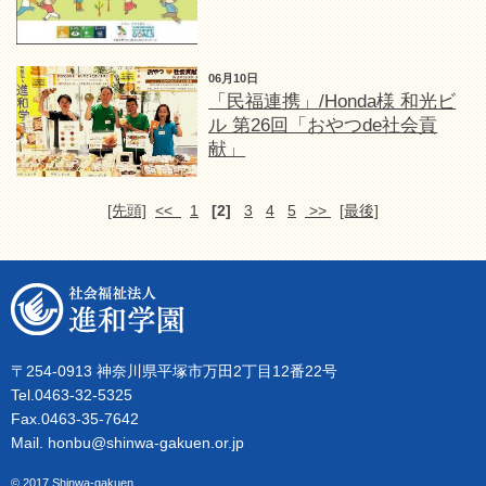
06月10日
「民福連携」/Honda様 和光ビ
ル 第26回「おやつde社会貢
献」
[先頭]
<<
1
[2]
3
4
5
>>
[最後]
〒254-0913 神奈川県平塚市万田2丁目12番22号
Tel.0463-32-5325
Fax.0463-35-7642
Mail. honbu@shinwa-gakuen.or.jp
© 2017 Shinwa-gakuen.