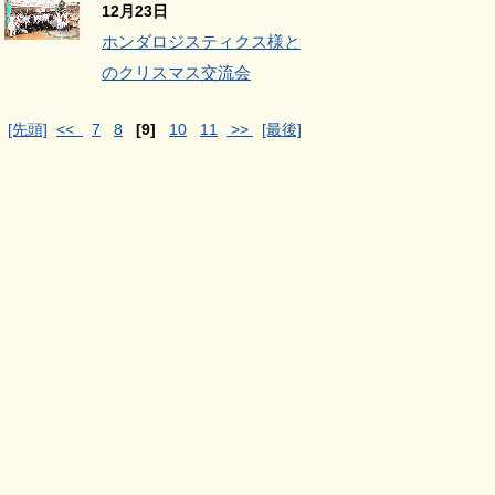
12月23日
ホンダロジスティクス様と
のクリスマス交流会
[先頭]
<<
7
8
[9]
10
11
>>
[最後]