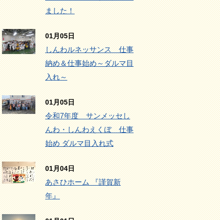
ました！
01月05日
しんわルネッサンス 仕事
納め＆仕事始め～ダルマ目
入れ～
01月05日
令和7年度 サンメッセし
んわ・しんわえくぼ 仕事
始め ダルマ目入れ式
01月04日
あさひホーム 『謹賀新
年』