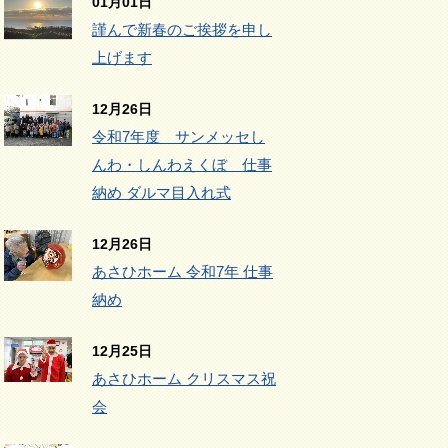
01月01日
謹んで新春のご挨拶を申し
上げます
12月26日
令和7年度 サンメッセし
んわ・しんわえくぼ 仕事
納め ダルマ目入れ式
12月26日
あさひホーム 令和7年 仕事
納め
12月25日
あさひホーム クリスマス祝
会