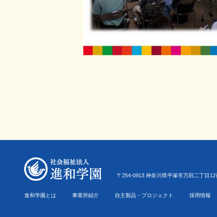
〒254-0913 神奈川県平塚市万田二丁目12番22号 Tel.0
進和学園とは
事業所紹介
自主製品・プロジェクト
採用情報