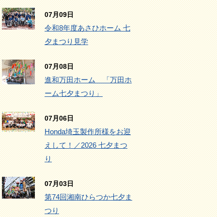
07月09日
令和8年度あさひホーム 七
夕まつり見学
07月08日
進和万田ホーム 「万田ホ
ーム七夕まつり」
07月06日
Honda埼玉製作所様をお迎
えして！／2026 七夕まつ
り
07月03日
第74回湘南ひらつか七夕ま
つり