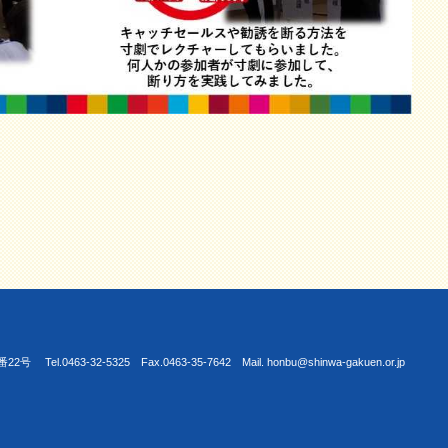
463-32-5325 Fax.0463-35-7642 Mail. honbu@shinwa-gakuen.or.jp