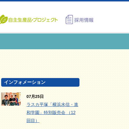
インフォメーション
07月25日
ラスカ平塚「横浜水信・進
和学園」特別販売会 （12
回目）