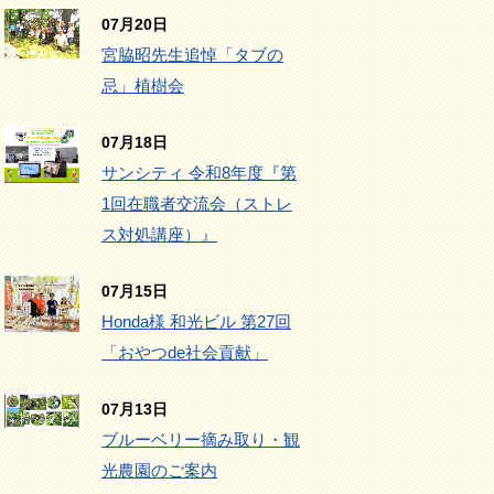
07月20日
宮脇昭先生追悼「タブの
忌」植樹会
07月18日
サンシティ 令和8年度『第
1回在職者交流会（ストレ
ス対処講座）』
07月15日
Honda様 和光ビル 第27回
「おやつde社会貢献」
07月13日
ブルーベリー摘み取り・観
光農園のご案内