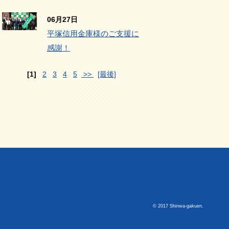
06月27日
平塚信用金庫様のご支援に
感謝！
[1]
2
3
4
5
>>
[最後]
© 2017 Shinwa-gakuen.