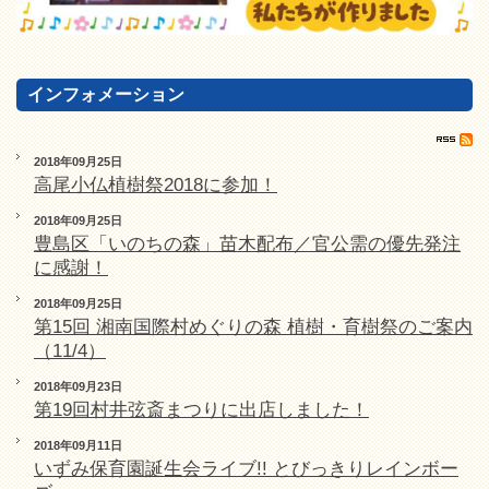
インフォメーション
2018年09月25日
高尾小仏植樹祭2018に参加！
2018年09月25日
豊島区「いのちの森」苗木配布／官公需の優先発注
に感謝！
2018年09月25日
第15回 湘南国際村めぐりの森 植樹・育樹祭のご案内
（11/4）
2018年09月23日
第19回村井弦斎まつりに出店しました！
2018年09月11日
いずみ保育園誕生会ライブ!! とびっきりレインボー