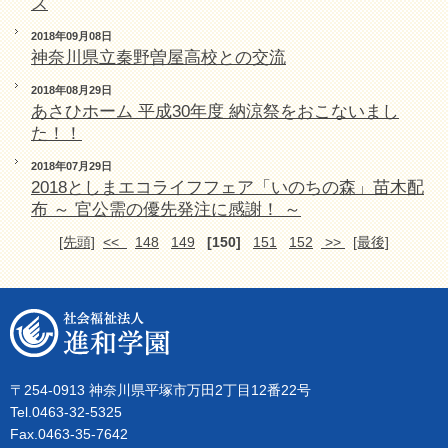
ズ
2018年09月08日
神奈川県立秦野曽屋高校との交流
2018年08月29日
あさひホーム 平成30年度 納涼祭をおこないまし
た！！
2018年07月29日
2018としまエコライフフェア「いのちの森」苗木配
布 ～ 官公需の優先発注に感謝！ ～
[先頭]
<<
148
149
[150]
151
152
>>
[最後]
〒254-0913 神奈川県平塚市万田2丁目12番22号
Tel.0463-32-5325
Fax.0463-35-7642