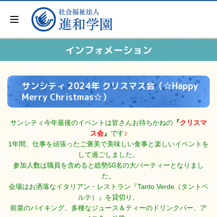
インフォメーション
サンシティ 2024年 クリスマス会（☆Happy
Merry Christmas☆）
サンシティ今年最後のイベントは皆さんお待ちかねの
『
クリスマ
ス会
』
です
♪
1年間、仕事を頑張ったご褒美で美味しい食事と楽しいイベントを
して過ごしました。
参加人数は職員を含めると総勢50名の大パーティーとなりまし
た。
会場はお洒落なイタリアン・レストラン『Tanto Verde（タントベ
ルテ）』を貸切り、
前菜のバイキング、多種なジュース＆ティーのドリンクバー、ア