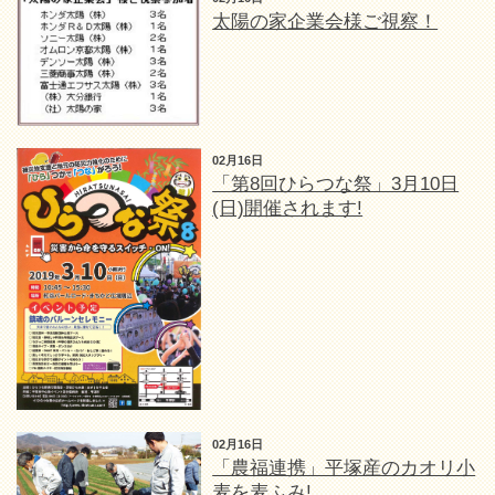
太陽の家企業会様ご視察！
02月16日
「第8回ひらつな祭」3月10日
(日)開催されます!
02月16日
「農福連携」平塚産のカオリ小
麦を麦ふみ!