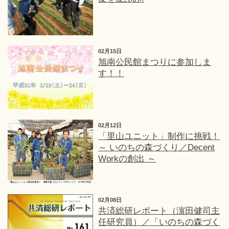
02月15日
旭南公民館まつりに参加しま
す！！
02月12日
「里山ユニット」制作に挑戦！
～ いのちの森づくり／Decent
Workの創出 ～
02月08日
共済総研レポート（濵田健司主
任研究員）／「いのちの森づく