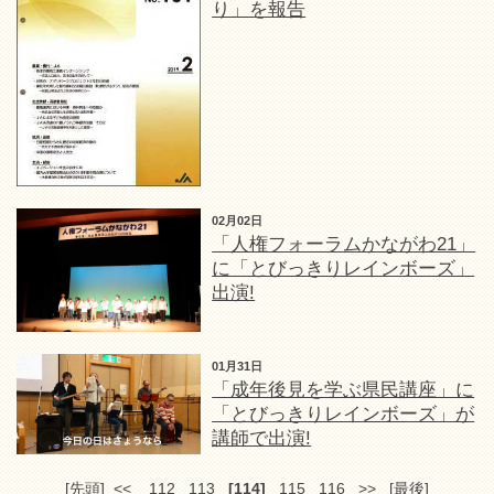
り」を報告
02月02日
「人権フォーラムかながわ21」
に「とびっきりレインボーズ」
出演!
01月31日
「成年後見を学ぶ県民講座」に
「とびっきりレインボーズ」が
講師で出演!
[先頭]
<<
112
113
[114]
115
116
>>
[最後]