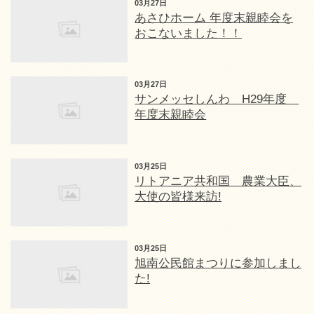
03月27日
あさひホーム 年度末親睦会を
おこないました！！
03月27日
サンメッセしんわ H29年度
年度末親睦会
03月25日
リトアニア共和国 農業大臣、
大使の皆様来訪!
03月25日
旭南公民館まつりに参加しまし
た!