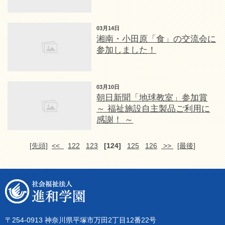
03月14日
湘南・小田原「食」の交流会に
参加しました！
03月10日
朝日新聞「地球教室」参加賞
～ 福祉施設自主製品ご利用に
感謝！ ～
[先頭]
<<
122
123
[124]
125
126
>>
[最後]
〒254-0913 神奈川県平塚市万田2丁目12番22号