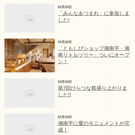
03月25日
「みんなあつまれ」に参加しま
した!
03月20日
「ともしびショップ湘南平・湘
南リトルツリー」ついにオープ
ン！
03月20日
第7回ひらつな祭盛り上がりま
した!!
03月19日
湘南平に愛のモニュメントが完
成！