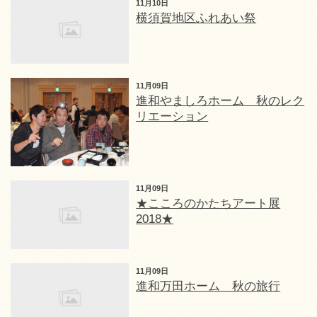
11月10日
横須賀地区ふれあい祭
11月09日
進和やましろホーム 秋のレク
リエーション
11月09日
★こころのかたちアート展
2018★
11月09日
進和万田ホーム 秋の旅行