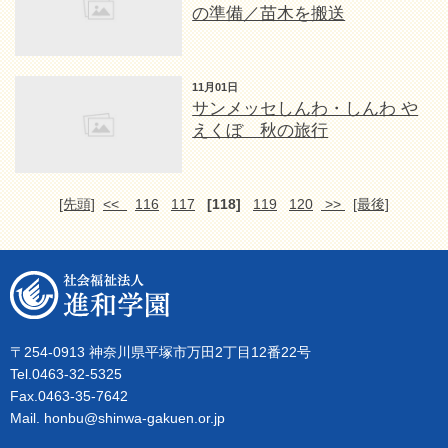
の準備／苗木を搬送
11月01日
サンメッセしんわ・しんわ や
えくぼ 秋の旅行
[先頭]
<<
116
117
[118]
119
120
>>
[最後]
〒254-0913 神奈川県平塚市万田2丁目12番22号
Tel.0463-32-5325
Fax.0463-35-7642
Mail. honbu@shinwa-gakuen.or.jp