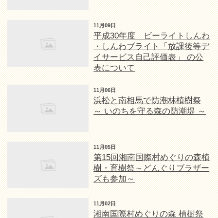
11月09日
平成30年度 ビーライトしんわ
・しんわブライト「放課後等デ
イサービス自己評価表」 の公
表について
11月06日
浜松と南相馬で防潮林植樹祭
～ いのちを守る森の防潮堤 ～
11月05日
第15回湘南国際村めぐりの森植
樹・育樹祭～どんぐりブラザー
ズも参加～
11月02日
湘南国際村めぐりの森 植樹祭