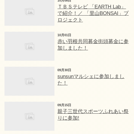
10月08日
ＴＢＳテレビ 「EARTH Lab」
で紹介！／ 「里山BONSAI」プ
ロジェクト
10月01日
赤い羽根共同募金街頭募金に参
加しました！
09月30日
sunsunマルシェに参加しまし
た！
09月15日
親子三世代スポーツふれあい祭
りに参加!