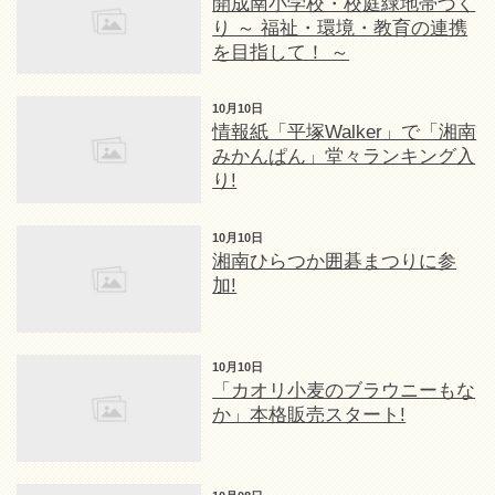
開成南小学校・校庭緑地帯づく
り ～ 福祉・環境・教育の連携
を目指して！ ～
10月10日
情報紙「平塚Walker」で「湘南
みかんぱん」堂々ランキング入
り!
10月10日
湘南ひらつか囲碁まつりに参
加!
10月10日
「カオリ小麦のブラウニーもな
か」本格販売スタート!