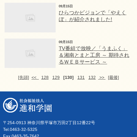
09月15日
ひらつかビジョンで「やえく
ぼ」が紹介されました!
09月15日
TV番組で放映／「うまふく」
＆湘南とまと工房 ～ 期待され
るＷＥＢサービス ～
[先頭]
<<
128
129
[130]
131
132
>>
[最後]
〒254-0913 神奈川県平塚市万田2丁目12番22号
Tel.0463-32-5325
Fax.0463-35-7642