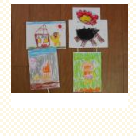
「
き
ん