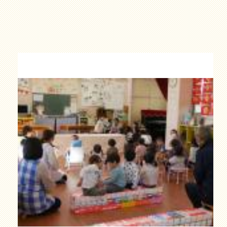
た
ろ
う
」