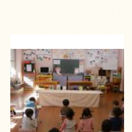
の
こ
ぶ
た
」