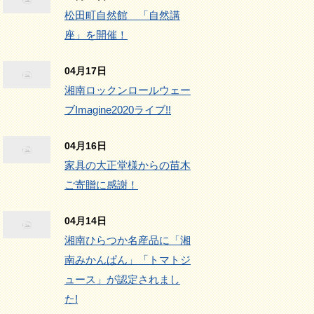
松田町自然館 「自然講
座」を開催！
04月17日
湘南ロックンロールウェー
ブImagine2020ライブ!!
04月16日
家具の大正堂様からの苗木
ご寄贈に感謝！
04月14日
湘南ひらつか名産品に「湘
南みかんぱん」「トマトジ
ュース」が認定されまし
た!