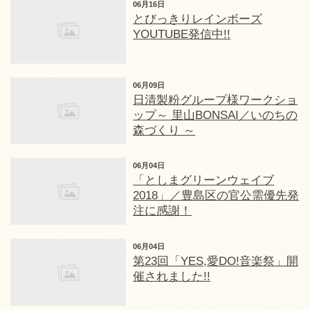
06月16日
とびっきりレインボーズ
YOUTUBE発信中!!
06月09日
日清製粉グループ様ワークショ
ップ～ 里山BONSAI／いのちの
森づくり ～
06月04日
「としまグリーンウェイブ
2018」／豊島区の官公需優先発
注に感謝！
06月04日
第23回「YES,愛DO!音楽祭」開
催されました!!