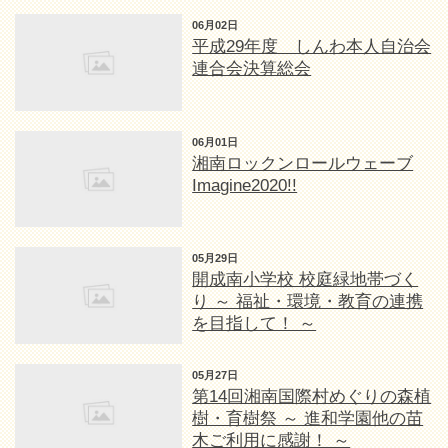
06月02日
平成29年度 しんわ本人自治会
連合会決算総会
06月01日
湘南ロックンロールウェーブ
Imagine2020!!
05月29日
開成南小学校 校庭緑地帯づく
り ～ 福祉・環境・教育の連携
を目指して！ ～
05月27日
第14回湘南国際村めぐりの森植
樹・育樹祭 ～ 進和学園他の苗
木ご利用に感謝！ ～