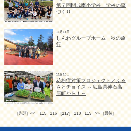
第７回開成南小学校「学校の森
づくり」
11月14日
しんわグループホーム 秋の旅
行
11月10日
花粉症対策プロジェクト／ふる
さとチョイス ～広島県神石高
原町から！～
[先頭]
<<
115
116
[117]
118
119
>>
[最後]