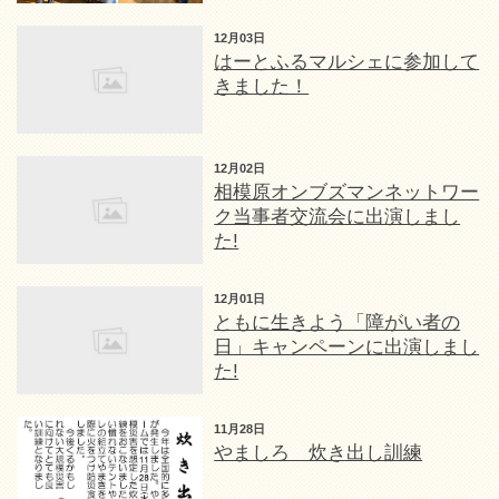
12月03日
はーとふるマルシェに参加して
きました！
12月02日
相模原オンブズマンネットワー
ク当事者交流会に出演しまし
た!
12月01日
ともに生きよう「障がい者の
日」キャンペーンに出演しまし
た!
11月28日
やましろ 炊き出し訓練