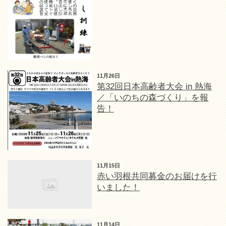
11月26日
第32回日本高齢者大会 in 熱海
／「いのちの森づくり」を報
告！
11月15日
赤い羽根共同募金のお届けを行
いました！
11月14日