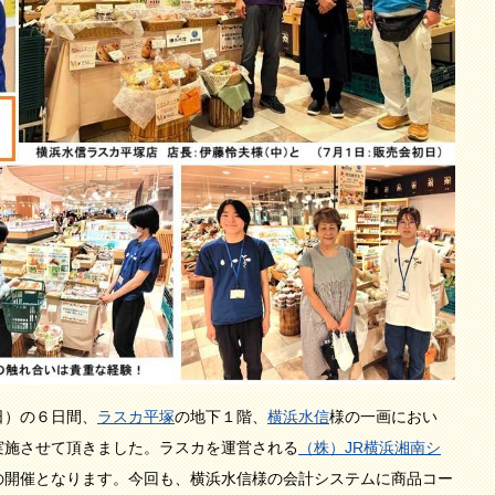
日）の６日間、
ラスカ平塚
の地下１階、
横浜水信
様の一画におい
実施させて頂きました。ラスカを運営される
（株）JR横浜湘南シ
の開催となります。今回も、横浜水信様の会計システムに商品コー