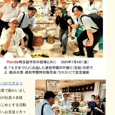
らつか七夕まつ
光客で賑わいまし
所の社員４名様
はじめとする活動
駅へお見送り方々