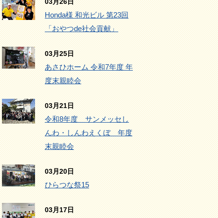
03月26日
Honda様 和光ビル 第23回
「おやつde社会貢献」
03月25日
あさひホーム 令和7年度 年
度末親睦会
03月21日
令和8年度 サンメッセし
んわ・しんわえくぼ 年度
末親睦会
03月20日
ひらつな祭15
03月17日