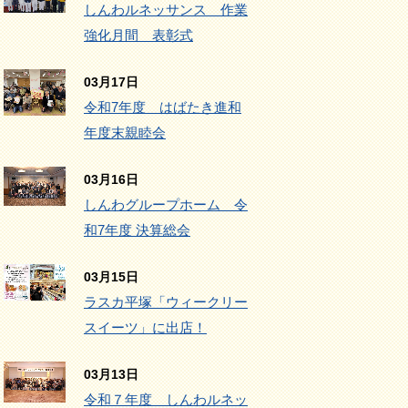
しんわルネッサンス 作業
強化月間 表彰式
03月17日
令和7年度 はばたき進和
年度末親睦会
03月16日
しんわグループホーム 令
和7年度 決算総会
03月15日
ラスカ平塚「ウィークリー
スイーツ」に出店！
03月13日
令和７年度 しんわルネッ