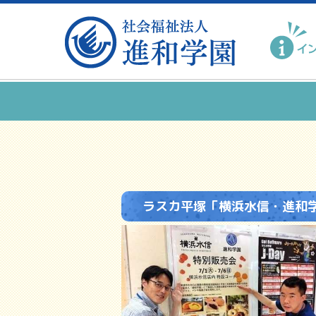
ラスカ平塚「横浜水信・進和学