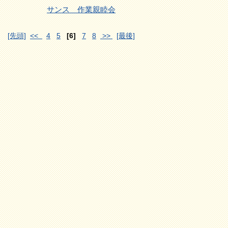
サンス 作業親睦会
[先頭]
<<
4
5
[6]
7
8
>>
[最後]