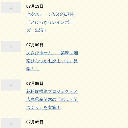
07月13日
七夕ステージ7/6(金)17時
「とびっきりレインボー
ズ」出演!!
07月09日
あさひホーム 「第68回湘
南ひらつか七夕まつり」見
学！！
07月06日
花粉症根絶プロジェクト／
広島県産苗木の「ポット苗
づくり」を実施！
07月05日