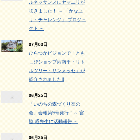
ルネッサンスにヤマユリが
咲きました！ ～ 「かなユ
リ・チャレンジ」 プロジェ
クト ～
07月03日
ひらつかビジョンで「とも
しびショップ湘南平・リト
ルツリー・サンメッセ」が
紹介されました!!
06月25日
「いのちの森づくり友の
会」会報第9号発行！～ 宮
脇 昭先生に活動報告 ～
06月25日