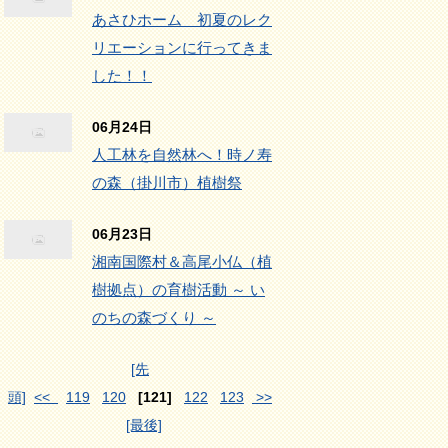
あさひホーム 初夏のレク
リエーションに行ってきま
した！！
06月24日
人工林を自然林へ！時ノ寿
の森（掛川市）植樹祭
06月23日
湘南国際村＆高尾小仏（植
樹拠点）の育樹活動 ～ い
のちの森づくり ～
[先
頭]
<<
119
120
[121]
122
123
>>
[最後]