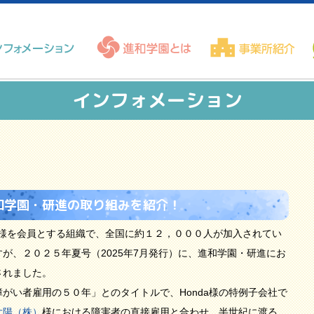
インフォメーション
和学園・研進の取り組みを紹介！
の皆様を会員とする組織で、全国に約１２，０００人が加入されてい
が、２０２５年夏号（2025年7月発行）に、進和学園・研進にお
されました。
障がい者雇用の５０年」とのタイトルで、Honda様の特例子会社で
太陽（株）
様における障害者の直接雇用と合わせ、半世紀に渡る