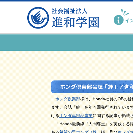
ホンダ倶楽部会誌「絆」／進
ホンダ倶楽部
様は、Honda社員のOB
ます。会誌「絆」を年４回発行されています
ける
ホンダ車部品事業
に関する記事が掲載
「Honda最前線『人間尊重』を実践する
ある
希望の里ホンダ（株）
様、及び
ホンダ