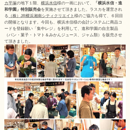
カ平塚
の地下１階、
横浜水信
様の一画において、
「横浜水信・進
和学園」特別販売会
を実施させて頂きました。ラスカを運営され
る
（株）JR横浜湘南シティクリエイト
様のご協力も得て、６回目
の開催となります。今回も、横浜水信様の会計システムに商品コ
ードを登録願い「集中レジ」を利用して、進和学園の自主製品
（パン・菓子・トマト＆みかんジュース、ジャム類）を販売させ
て頂きました。