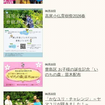
06月22日
高尾小仏育樹祭2026春
06月22日
豊島区 お子様の誕生記念「い
のちの森」苗木配布
06月22日
「かなユリ・チャレンジ」～ヤ
マユリが咲きました！～