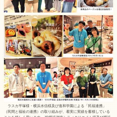
ラスカ平塚様・横浜水信様及び進和学園による「民福連携」
（民間と福祉の連携）の取り組みが、着実に実績を蓄積している