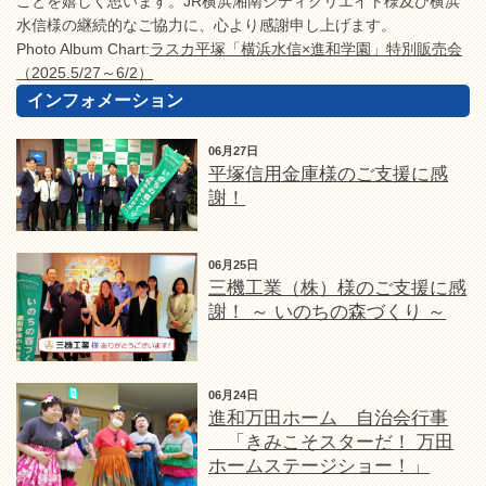
ことを嬉しく思います。JR横浜湘南シティクリエイト様及び横浜
水信様の継続的なご協力に、心より感謝申し上げます。
Photo Album Chart:
ラスカ平塚「横浜水信×進和学園」特別販売会
（2025.5/27～6/2）
インフォメーション
06月27日
平塚信用金庫様のご支援に感
謝！
06月25日
三機工業（株）様のご支援に感
謝！ ～ いのちの森づくり ～
06月24日
進和万田ホーム 自治会行事
「きみこそスターだ！ 万田
ホームステージショー！」