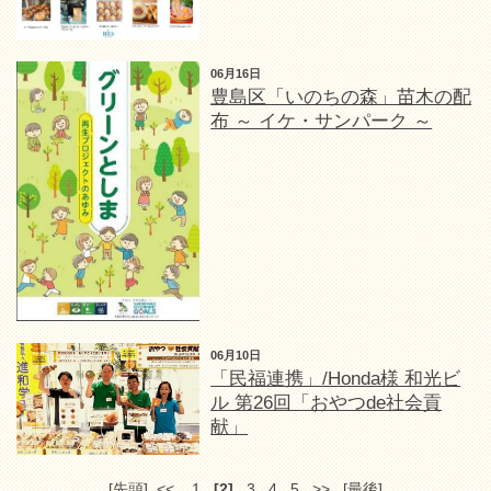
06月16日
豊島区「いのちの森」苗木の配
布 ～ イケ・サンパーク ～
06月10日
「民福連携」/Honda様 和光ビ
ル 第26回「おやつde社会貢
献」
[先頭]
<<
1
[2]
3
4
5
>>
[最後]