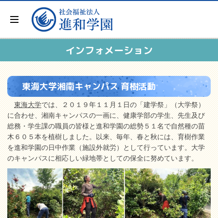
インフォメーション
東海大学湘南キャンパス 育樹活動
東海大学
では、２０１９年１１月１日の「建学祭」（大学祭）
に合わせ、湘南キャンパスの一画に、健康学部の学生、先生及び
総務・学生課の職員の皆様と進和学園の総勢５１名で自然種の苗
木６０５本を植樹しました。以来、毎年、春と秋には、育樹作業
を進和学園の日中作業（施設外就労）として行っています。大学
のキャンパスに相応しい緑地帯としての保全に努めています。