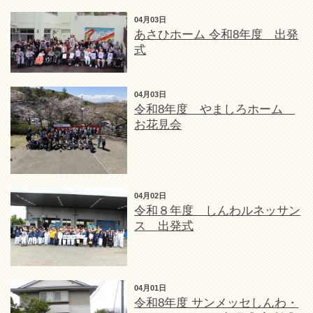
04月03日
あさひホーム 令和8年度 出発
式
04月03日
令和8年度 やましろホーム
お花見会
04月02日
令和８年度 しんわルネッサン
ス 出発式
04月01日
令和8年度 サンメッセしんわ・