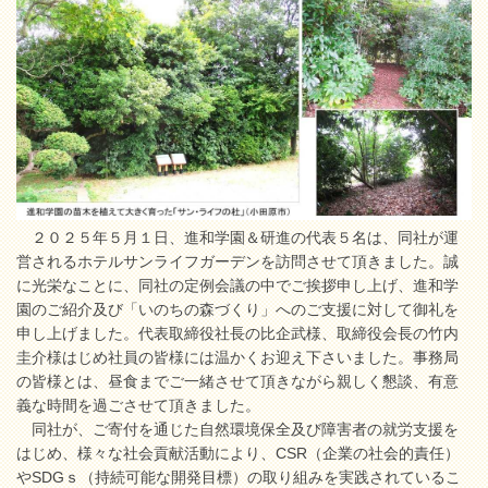
２０２５年５月１日、進和学園＆研進の代表５名は、同社が運
営されるホテルサンライフガーデンを訪問させて頂きました。誠
に光栄なことに、同社の定例会議の中でご挨拶申し上げ、進和学
園のご紹介及び「いのちの森づくり」へのご支援に対して御礼を
申し上げました。代表取締役社長の比企武様、取締役会長の竹内
圭介様はじめ社員の皆様には温かくお迎え下さいました。事務局
の皆様とは、昼食までご一緒させて頂きながら親しく懇談、有意
義な時間を過ごさせて頂きました。
同社が、ご寄付を通じた自然環境保全及び障害者の就労支援を
はじめ、様々な社会貢献活動により、CSR（企業の社会的責任）
やSDGｓ（持続可能な開発目標）の取り組みを実践されているこ