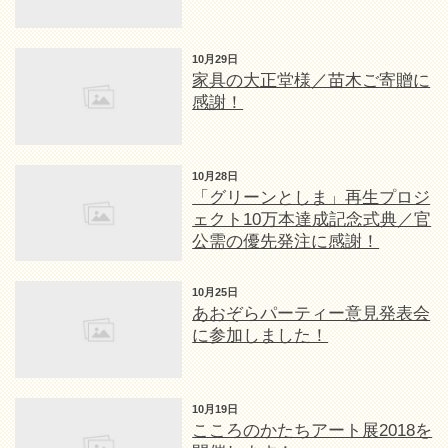
10月29日
家具の大正堂様／苗木ご寄贈に
感謝！
10月28日
「グリーンとしま」再生プロジ
ェクト10万本達成記念式典／官
公需の優先発注に感謝！
10月25日
あおぞらパーティー意見発表会
に参加しました！
10月19日
こころのかたちアート展2018を