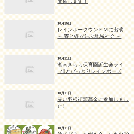
開催します！
10月15日
レインボータウンＦＭに出演
～ 森と蝶が結ぶ地域社会 ～
10月11日
湘南きらら保育園誕生会ライ
ブ!!とびっきりレインボーズ
10月11日
赤い羽根街頭募金に参加しまし
た!
10月11日