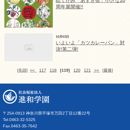
絵てがみ「あずき会」小さな20
周年展開催!!
10月03日
いよいよ「カツカレーパン」対
決!第二弾!
[先頭]
<<
117
118
[119]
120
121
>>
[最後]
〒254-0913 神奈川県平塚市万田2丁目12番22号
Tel.0463-32-5325
Fax.0463-35-7642