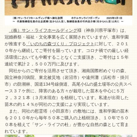
（株）サン・ライフホールディング
様（神奈川県平塚市）は、
冠婚葬祭・福祉・文化事業を広く展開されていますが、進和学園
が推進する
「いのちの森づくり」プロジェクト
に対して、２０１
０年から継続してご寄付を賜っています。コロナ禍での厳しい経
済環境においても中断することなくご支援頂き、ご寄付は１５年
連続で累計２，５００万円に及びます。
同社からのご寄付を活用させて頂き、湘南国際村めぐりの森、
国立神奈川病院、東北被災地（岩沼市）や遠州灘（浜松市・掛川
市）の防潮林、国道134号線側道、高尾小仏の盛土場等の公共スペ
ース３７ケ所に、障害のある方々が栽培した苗木を中心に５万
２，３２１本（３月末現在）を植樹しています。私達が出荷した
苗木の約１４％が同社のご支援により実現しています。
また、同社の慰霊塔（小田原市）の敷地には、進和学園の苗木
を２０１０年から毎年５０本ご購入の上植樹頂き、１０年で５０
０本を植えて「サン・ライフの杜」が豊かな自然の森として育ま
れています。