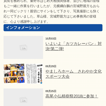
員長を務められ、秦野市はじめ大相撲関係者、並びに地域の皆様
もご一緒に作業を行いましたが、元横綱白鵬の宮城野親方もおら
れ一同ビックリ！親切にサインをして下さり、写真撮影にも快く
応じて下さいました。草山様、宮城野親方はじめ事務局の皆様
に、心より感謝申し上げます。
インフォメーション
10月03日
いよいよ「カツカレーパン」対
決!第二弾!
09月29日
やましろホーム さわやか文化
スポーツ大会
09月25日
高尾小仏植樹祭2018に参加！