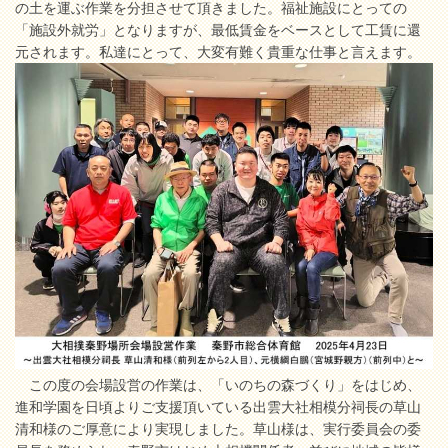
の土を運ぶ作業を分担させて頂きました。福祉施設にとっての
「施設外就労」となりますが、最低賃金をベースとして工賃に還
元されます。私達にとって、大変有難く貴重な仕事と言えます。
この度の会場設営の作業は、「いのちの森づくり」をはじめ、
進和学園を日頃よりご支援頂いている出雲大社相模分祠長の草山
清和様のご厚意により実現しました。草山様は、実行委員会の委