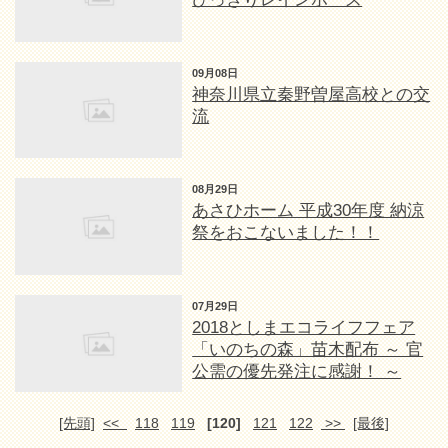
09月08日
神奈川県立秦野曽屋高校との交
流
08月29日
あさひホーム 平成30年度 納涼
祭をおこないました！！
07月29日
2018としまエコライフフェア
「いのちの森」苗木配布 ～ 官
公需の優先発注に感謝！ ～
[先頭]
<<
118
119
[120]
121
122
>>
[最後]