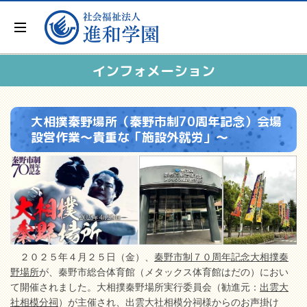
インフォメーション
大相撲秦野場所（秦野市制70周年記念）会場
設営作業～貴重な「施設外就労」～
２０２５年４月２５日（金）、
秦野市制７０周年記念大相撲秦
野場所
が、秦野市総合体育館（メタックス体育館はだの）におい
て開催されました。大相撲秦野場所実行委員会（勧進元：
出雲大
社相模分祠
）が主催され、出雲大社相模分祠様からのお声掛け