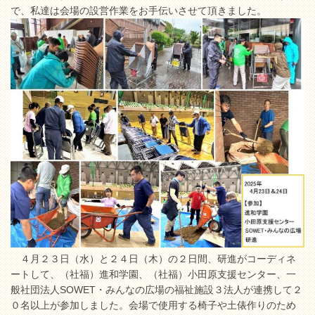
で、私達は会場の設営作業をお手伝いさせて頂きました。
４月２３日（水）と２４日（木）の２日間、研進がコーディネ
ートして、（社福）進和学園、（社福）小田原支援センター、一
般社団法人SOWET・みんなの広場の福祉施設３法人が連携して２
０名以上が参加しました。会場で使用する椅子や土俵作りのため