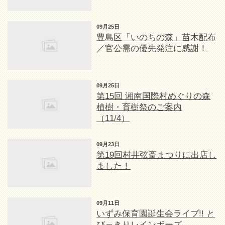
09月25日
豊島区「いのちの森」苗木配布
／官公需の優先発注に感謝！
09月25日
第15回 湘南国際村めぐりの森
植樹・育樹祭のご案内
（11/4）
09月23日
第19回村井弦斎まつりに出店し
ました！
09月11日
いずみ保育園誕生会ライブ!! と
びっきりレインボーズ