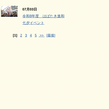
07月03日
令和8年度 はばたき進和
七夕イベント
[1]
2
3
4
5
>>
[最後]