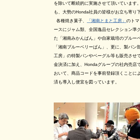
を除いて断続的に実施させて頂いています
も、大勢のHonda社員の皆様がお立ち寄り
各種焼き菓子、
「湘南とまと工房」
のトマ
ースにジャム類、全国逸品セレクション準
た「湘南みかんぱん」や自家栽培のブルー
「湘南ブルーベリーぱん」、更に、製パン
工房」の特製パンやベーグル等も販売させ
金決済に加え、Hondaグループの社内売店
おいて、商品コードを事前登録頂くことに
済も導入し便宜を図っています。