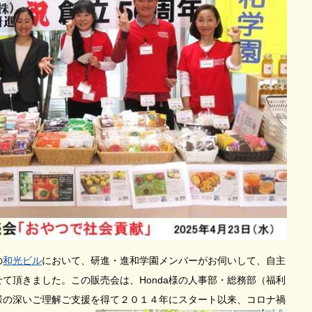
の
和光ビル
において、研進・進和学園メンバーがお伺いして、自主
せて頂きました。この販売会は、Honda様の人事部・総務部（福利
様の深いご理解ご支援を得て２０１４年にスタート以来、コロナ禍