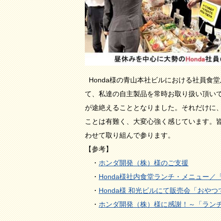
Honda様の青山本社ビルにおける社員食堂及び
て、私達の自主製品を常時お取り扱い頂い
が途絶えることとなりました。それだけに、
ことは有難く、大変心強く感じています。
わせて取り組んで参ります。
【参考】
・
ホンダ開発（株）様のご支援
・
Honda様社内食堂ランチ・メニュー／「
・
Honda様 和光ビルにて販売会「おやつ
・
ホンダ開発（株）様に感謝！～「ランチで社