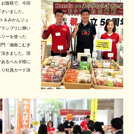
。お陰様で、今回
下さいました。
ト＆みかんジュ
グランプリに輝い
ベリーを使った
部門「湘南こむぎ
て頂きました。現
であるベルダ様に
より社員カード決