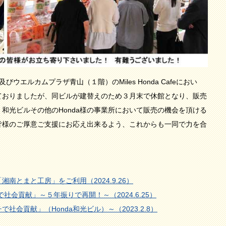
ウエルカムプラザ青山（１階）のMiles Honda Cafeにおい
ておりましたが、同ビルが建替えのため３月末で休館となり、販売
和光ビルその他のHonda様の事業所において販売の機会を頂ける
皆様のご厚意ご支援にお応え出来るよう、これからも一同で力を合
湘南とまと工房」をご利用（2024.9.26）
で社会貢献」～５年振りで再開！～（2024.6.25）
会貢献」（Honda和光ビル）～（2023.2.8）