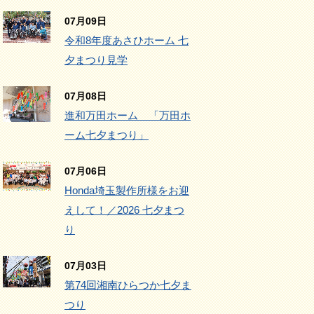
07月09日
令和8年度あさひホーム 七
夕まつり見学
07月08日
進和万田ホーム 「万田ホ
ーム七夕まつり」
07月06日
Honda埼玉製作所様をお迎
えして！／2026 七夕まつ
り
07月03日
第74回湘南ひらつか七夕ま
つり