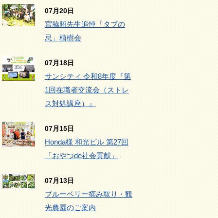
07月20日
宮脇昭先生追悼「タブの
忌」植樹会
07月18日
サンシティ 令和8年度『第
1回在職者交流会（ストレ
ス対処講座）』
07月15日
Honda様 和光ビル 第27回
「おやつde社会貢献」
07月13日
ブルーベリー摘み取り・観
光農園のご案内