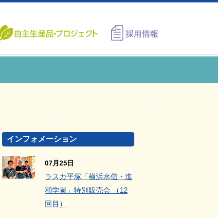
インフォメーション
07月25日
ラスカ平塚「横浜水信・進
和学園」特別販売会 （12
回目）