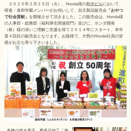
２０２５年２月２５日（火）、Honda様の
和光ビル
において、
研進・進和学園メンバーがお伺いして、自主製品販売会
「おやつ
で社会貢献」
を開催させて頂きました。この販売会は、Honda様
の人事部・総務部（福利厚生関連部門）並びに、ホンダ開発
（株）様の深いご理解ご支援を得て２０１４年にスタート、本年
度４回目の販売会となります。お陰様で、大勢のHonda社員の皆
様がお立ち寄り下さいました。
各種の焼き菓子、農産品加工
「湘