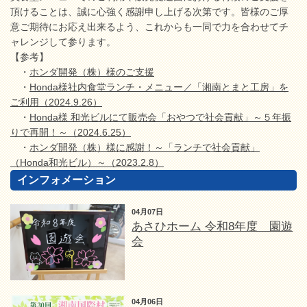
頂けることは、誠に心強く感謝申し上げる次第です。皆様のご厚
意ご期待にお応え出来るよう、これからも一同で力を合わせてチ
ャレンジして参ります。
【参考】
・
ホンダ開発（株）様のご支援
・
Honda様社内食堂ランチ・メニュー／「湘南とまと工房」を
ご利用（2024.9.26）
・
Honda様 和光ビルにて販売会「おやつで社会貢献」～５年振
りで再開！～（2024.6.25）
・
ホンダ開発（株）様に感謝！～「ランチで社会貢献」
（Honda和光ビル）～（2023.2.8）
インフォメーション
04月07日
あさひホーム 令和8年度 園遊
会
04月06日