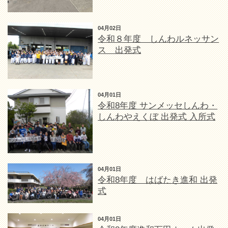
04月02日
令和８年度 しんわルネッサン
ス 出発式
04月01日
令和8年度 サンメッセしんわ・
しんわやえくぼ 出発式 入所式
04月01日
令和8年度 はばたき進和 出発
式
04月01日