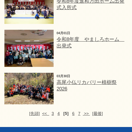
令和8年度進和万田ホーム出発
式入所式
04月01日
令和8年度 やましろホーム
出発式
03月30日
高尾小仏リカバリー植樹祭
2026
[先頭]
<<
3
4
[5]
6
7
>>
[最後]