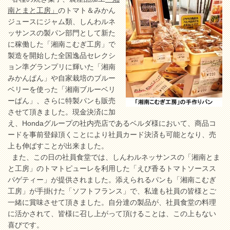
南とまと工房」
のトマト＆みかん
ジュースにジャム類、しんわルネ
ッサンスの製パン部門として新た
に稼働した「湘南こむぎ工房」で
製造を開始した全国逸品セレクシ
ョン準グランプリに輝いた「湘南
みかんぱん」や自家栽培のブルー
ベリーを使った「湘南ブルーベリ
ーぱん」、さらに特製パンも販売
させて頂きました。現金決済に加
え、Hondaグループの社内売店であるベルダ様において、商品コ
ードを事前登録頂くことにより社員カード決済も可能となり、売
上も伸ばすことが出来ました。
また、この日の社員食堂では、しんわルネッサンスの「湘南とま
と工房」のトマトピューレを利用した「えび香るトマトソースス
パゲティー」が提供されました。添えられるパンも「湘南こむぎ
工房」が手掛けた「ソフトフランス」で、私達も社員の皆様とご
一緒に賞味させて頂きました。自分達の製品が、社員食堂の料理
に活かされて、皆様に召し上がって頂けることは、この上もない
喜びです。