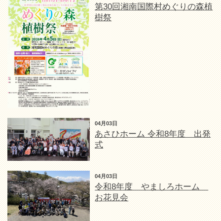
第30回湘南国際村めぐりの森植
樹祭
04月03日
あさひホーム 令和8年度 出発
式
04月03日
令和8年度 やましろホーム
お花見会