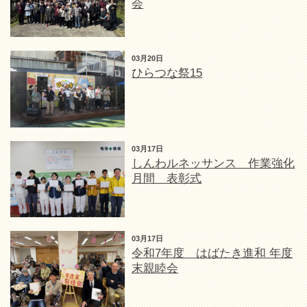
会
03月20日
ひらつな祭15
03月17日
しんわルネッサンス 作業強化
月間 表彰式
03月17日
令和7年度 はばたき進和 年度
末親睦会