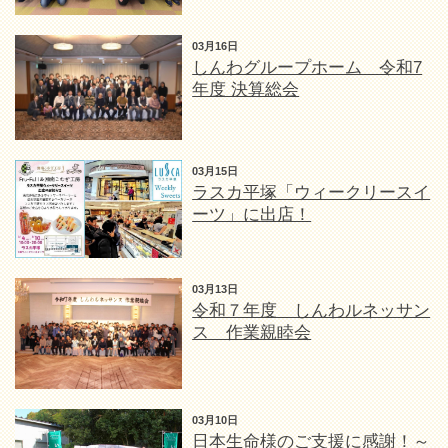
03月16日
しんわグループホーム 令和7
年度 決算総会
03月15日
ラスカ平塚「ウィークリースイ
ーツ」に出店！
03月13日
令和７年度 しんわルネッサン
ス 作業親睦会
03月10日
日本生命様のご支援に感謝！～