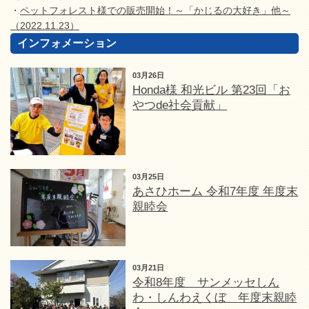
・
ペットフォレスト様での販売開始！～「かじるの大好き」他～
（2022.11.23）
インフォメーション
03月26日
Honda様 和光ビル 第23回「お
やつde社会貢献」
03月25日
あさひホーム 令和7年度 年度末
親睦会
03月21日
令和8年度 サンメッセしん
わ・しんわえくぼ 年度末親睦