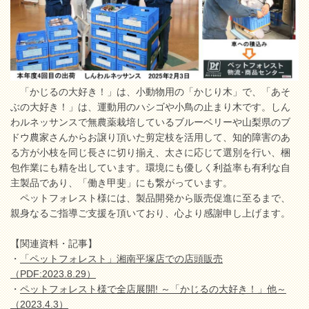
「かじるの大好き！」は、小動物用の「かじり木」で、「あそ
ぶの大好き！」は、運動用のハシゴや小鳥の止まり木です。しん
わルネッサンスで無農薬栽培しているブルーベリーや山梨県のブ
ドウ農家さんからお譲り頂いた剪定枝を活用して、知的障害のあ
る方が小枝を同じ長さに切り揃え、太さに応じて選別を行い、梱
包作業にも精を出しています。環境にも優しく利益率も有利な自
主製品であり、「働き甲斐」にも繋がっています。
ペットフォレスト様には、製品開発から販売促進に至るまで、
親身なるご指導ご支援を頂いており、心より感謝申し上げます。
【関連資料・記事】
・
「ペットフォレスト」湘南平塚店での店頭販売
（PDF:2023.8.29）
・
ペットフォレスト様で全店展開! ～「かじるの大好き！」他～
（2023.4.3）