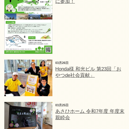
に参加！
03月26日
Honda様 和光ビル 第23回「お
やつde社会貢献」
03月25日
あさひホーム 令和7年度 年度末
親睦会