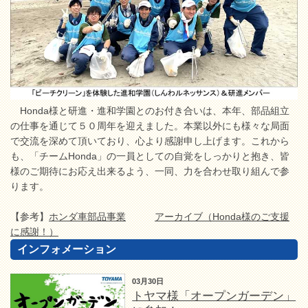
Honda様と研進・進和学園とのお付き合いは、本年、部品組立
の仕事を通じて５０周年を迎えました。本業以外にも様々な局面
で交流を深めて頂いており、心より感謝申し上げます。これから
も、「チームHonda」の一員としての自覚をしっかりと抱き、皆
様のご期待にお応え出来るよう、一同、力を合わせ取り組んで参
ります。
【参考】
ホンダ車部品事業
アーカイブ（Honda様のご支援
に感謝！）
インフォメーション
03月30日
トヤマ様「オープンガーデン」