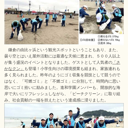
鎌倉の由比ヶ浜という観光スポットということもあり、また、
曇り空とはいえ屋外活動には最適な天候に恵まれ、５００人以上
が集う盛況のイベントとなりました。ゲストとして人気者の
「さ
かなクン」
も登場！小学生向けの環境授業も組まれ、家族連れも
多く見られました。昨年のようにゴミ収集を競技として競うので
はなく、「可燃ゴミ」と「不燃ゴミ」に分別して、時間内に思い
思いにゴミ拾いに励みました。進和学園メンバーも、開放的な海
岸で大いにリフレッシュしながら、「ビーチクリーン」に取り組
み、社会貢献の一端を担えたという達成感に浸りました。