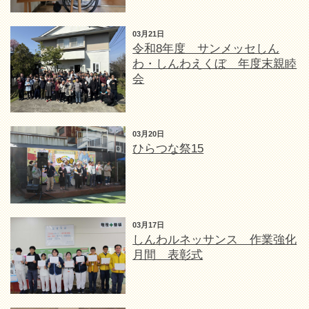
03月21日
令和8年度 サンメッセしん
わ・しんわえくぼ 年度末親睦
会
03月20日
ひらつな祭15
03月17日
しんわルネッサンス 作業強化
月間 表彰式