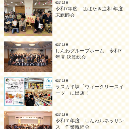
03月17日
令和7年度 はばたき進和 年度
末親睦会
03月16日
しんわグループホーム 令和7
年度 決算総会
03月15日
ラスカ平塚「ウィークリースイ
ーツ」に出店！
03月13日
令和７年度 しんわルネッサン
ス 作業親睦会