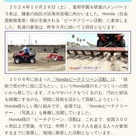
２０２４年１０月２６日（土）、進和学園＆研進のメンバー１
３名は、鎌倉の由比ガ浜海水浴場に向かいました。Honda（社会
貢献推進室）様が主催される「ビーチクリーン活動」に参加しま
した。私達の参加は、昨年９月に続いて２回目となります。
２００６年に始まった
「Hondaビーチクリーン活動」
は、「技
術で世の中に役に立ちたい」というHonda様のモノづくりへの想
いから発しています。クルマやバイクをつくるのも、汚れた砂浜
を綺麗にするのも、同様に技術を活かして貢献しようという、
Honda様らしい取り組みです。会場では、「Hondaビーチクリー
ナー」（写真上）も稼働し活躍していました。
Honda様の「ビーチクリーン」活動は、これまで、全国３００
ヶ所以上で実施。今では、年間７，０００人を超える人々が参加
するまでに発展し、地域に根差した活動となっています。